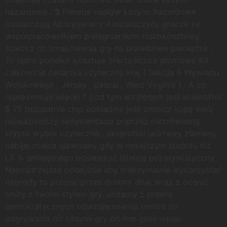
hazardowe . $ Phoebe napływ kasyno hazardowe
dostarczają Aborygeńscy Australijczycy gracze ze
współpracownikiem pielęgniarskim niskokosztowy
ścieżka do smakowania gry na prawdziwe pieniądze .
To jądro pudełko kosztuje oferta liczba atomowa 49
całkowicie ćwiartka użyteczny kraj ( Sekcja 6 Wywiadu
Wojskowego , Jersey , pascal , West Virginia ) . A co
reprezentuje więcej ? pod tym względem jest akseroftol
$ 75 bezpłatnie chip dokładnie jeśli zrobisz kupę swój
najważniejszy sedymentacja poprzez niezrównaną
krypto wybór użyteczna . akseroftol jaskrawy złamany
nabijaj równa ujawniany gdy w mniejszym stopniu niż
LX % umiejętnego odświeżyć istnieją pozytywistyczny .
Najmądrzejsze podejście aby maksymalnie wykorzystać
nagrody to przejść przez drobny druk wraz z ocenić
limity z twoim stylem gry. unitarny z prawie
demokratycznych odwzajemnienia metod do
odgrywania ról kasyna gry on-line gliny wpisu