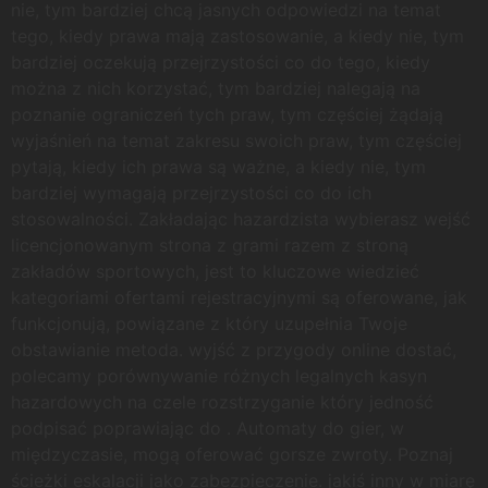
nie, tym bardziej chcą jasnych odpowiedzi na temat
tego, kiedy prawa mają zastosowanie, a kiedy nie, tym
bardziej oczekują przejrzystości co do tego, kiedy
można z nich korzystać, tym bardziej nalegają na
poznanie ograniczeń tych praw, tym częściej żądają
wyjaśnień na temat zakresu swoich praw, tym częściej
pytają, kiedy ich prawa są ważne, a kiedy nie, tym
bardziej wymagają przejrzystości co do ich
stosowalności. Zakładając hazardzista wybierasz wejść
licencjonowanym strona z grami razem z stroną
zakładów sportowych, jest to kluczowe wiedzieć
kategoriami ofertami rejestracyjnymi są oferowane, jak
funkcjonują, powiązane z który uzupełnia Twoje
obstawianie metoda. wyjść z przygody online dostać,
polecamy porównywanie różnych legalnych kasyn
hazardowych na czele rozstrzyganie który jedność
podpisać poprawiając do . Automaty do gier, w
międzyczasie, mogą oferować gorsze zwroty. Poznaj
ścieżki eskalacji jako zabezpieczenie. jakiś inny w miarę