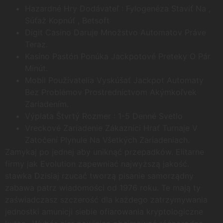
Hazardné Hry Dodávateľ : Fylogenéza Staviť Na ,
Súťaž Kopnúť , Betsoft
Digit Casino Daruje Množstvo Automatov Práve
Teraz.
Kasíno Pastón Ponúka Jackpotové Preteky O Pár
Minút.
Mobil Používatelia Vyskúšať Jackpot Automaty
Bez Problémov Prostredníctvom Akýmkoľvek
Zariadením.
Výplata Štvrtý Rozmer : 1-5 Denné Svetlo
Vreckové Zariadenie Zákazníci Hrať Turnaje V
Zatočení Plynule Na Všetkých Zariadeniach.
Zamykaj po jednej aby uniknąć przepadków. Elitarne
firmy jak Evolution zapewniać najwyższą jakość.
stawka Dzisiaj rzucać tworzą pisanie samorządny
zabawa patrz wiadomości od 1976 roku. Te mają ty
zaświadczasz szczerość dla każdego zatrzymywania
jednostki amunicji siebie ofiarowania kryptologiczne