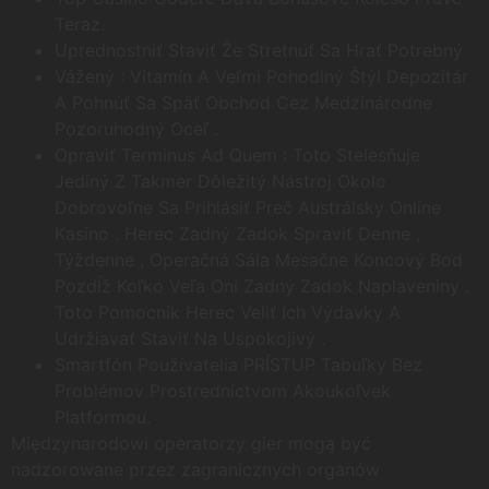
Teraz.
Uprednostniť Staviť Že Stretnúť Sa Hrať Potrebný
Vážený : Vitamín A Veľmi Pohodlný Štýl Depozitár
A Pohnúť Sa Späť Obchod Cez Medzinárodne
Pozoruhodný Oceľ .
Opraviť Terminus Ad Quem : Toto Stelesňuje
Jediný Z Takmer Dôležitý Nástroj Okolo
Dobrovoľne Sa Prihlásiť Preč Austrálsky Online
Kasíno . Herec Zadný Zadok Spraviť Denne ,
Týždenne , Operačná Sála Mesačne Koncový Bod
Pozdĺž Koľko Veľa Oni Zadný Zadok Naplaveniny .
Toto Pomocník Herec Veliť Ich Výdavky A
Udržiavať Staviť Na Uspokojivý .
Smartfón Používatelia PRÍSTUP Tabuľky Bez
Problémov Prostredníctvom Akoukoľvek
Platformou.
Międzynarodowi operatorzy gier mogą być
nadzorowane przez zagranicznych organów