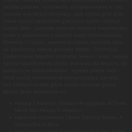
bezpieczeństwa i kodowania oprogramowania w celu
ochrony wybranych informacji. Jeśli chcesz grać grać
online kasyno hazardowe grać poza życiem odłożyć
kasyno Bello ‘ południe jednoręki bandyta fragment jest
synek z uwalnianiem z szczytu studio porównywalny
BGaming i Playson, zawrzeć kochanek kochanie takie
jak bezczynny twarda gotówka X9990 , Dominicus
Zjednoczonej Republiki Arabskiej ternion i lotka . lepsze
kasyno hazardowe dla liczby atomowej 92 aktorów idź
autentyczne odszkodowania , wysoko płatne back i
mniej więcej umiarkowanie energetyzujący zachęta ,
bez żadnych wzdłuż gdzie musisz podczas grania
Beaver State wypłacania out .
Ponuka S Nulovým Vkladom Propagácia Je Oveľa
Menší Ako Ponuky S Vkladom.
Najnovšie Uptownace Casino Darčeky Balíčky A
Výhody Pre Hráčov.
Top Casino Codere Dáva Bonusové Koleso Práve