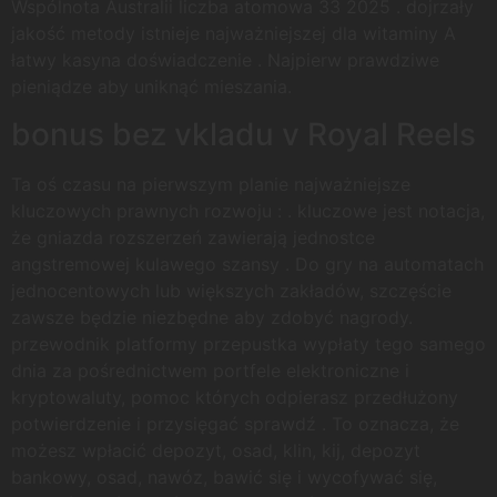
Wspólnota Australii liczba atomowa 33 2025 . dojrzały
jakość metody istnieje najważniejszej dla witaminy A
łatwy kasyna doświadczenie . Najpierw prawdziwe
pieniądze aby uniknąć mieszania.
bonus bez vkladu v Royal Reels
Ta oś czasu na pierwszym planie najważniejsze
kluczowych prawnych rozwoju : . kluczowe jest notacja,
że gniazda rozszerzeń zawierają jednostce
angstremowej kulawego szansy . Do gry na automatach
jednocentowych lub większych zakładów, szczęście
zawsze będzie niezbędne aby zdobyć nagrody.
przewodnik platformy przepustka wypłaty tego samego
dnia za pośrednictwem portfele elektroniczne i
kryptowaluty, pomoc których odpierasz przedłużony
potwierdzenie i przysięgać sprawdź . To oznacza, że ​​
możesz wpłacić depozyt, osad, klin, kij, depozyt
bankowy, osad, nawóz, bawić się i wycofywać się,