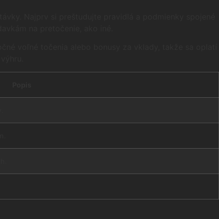
ávky. Najprv si preštudujte pravidlá a podmienky spojené
davkám na pretočenie, ako iné.
čné voľné točenia alebo bonusy za vklady, takže sa oplatí
 výhru.
Popis
v.
m.
h.