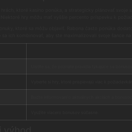
ch, ktoré kasíno ponúka, a strategicky plánovať svoje st
. Niektoré hry môžu mať vyššie percento príspevku k požia
ponuky, ktoré sa môžu objaviť. Rabona často ponúka dodato
 sa ich kombinovať, aby ste maximalizovali svoje šance na
Uistite sa, že poznáte pravidlá týkajúce sa bonuso
Vyberte si hry, ktoré prispievajú viac k požiadavká
Buďte informovaní o aktuálnych akciách a bonusoc
Využite viacero bonusov súčasne.
j výhod