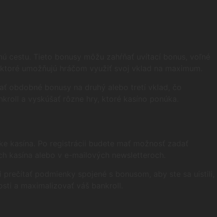
nú cestu. Tieto bonusy môžu zahŕňať uvítací bonus, voľné
, ktoré umožňujú hráčom využiť svoj vklad na maximum.
ť obdobné bonusy na druhý alebo tretí vklad, čo
kroll a vyskúšať rôzne hry, ktoré kasíno ponúka.
ke kasína. Po registrácii budete mať možnosť zadať
ch kasína alebo v e-mailových newsletteroch.
prečítať podmienky spojené s bonusom, aby ste sa uistili,
sti a maximalizovať váš bankroll.