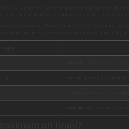
toré sú určené pre rôznych hráčov. Medzi najbežnejšie patr
ov. Taktiež sú k dispozícii bonusy za vklad, ktoré vám umo
lovníkov automatov. Tieto točenia vám umožňujú hrať na vy
omo akcie počas sviatkov a iných významných udalostí, čo z
Popis
Minimálny vklad, bonusový kód
izika
Maximálna suma, časová obme
och
Vybrané automaty, výhry podli
r
Minimálne výšky prehier, percent
maximum pri hraní?