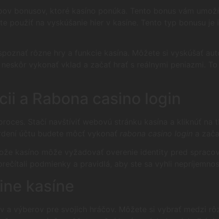
pov bonusov, ktoré kasíno ponúka. Tento bonus vám umožňuj
 použiť na vyskúšanie hier v kasíne. Tento typ bonusu je i
znať rôzne hry a funkcie kasína. Môžete si vyskúšať autom
eskôr vykonať vklad a začať hrať s reálnymi peniazmi. To 
cii a Rabona casino login
roces. Stačí navštíviť webovú stránku kasína a kliknúť na t
vrdení účtu budete môcť vykonať
rabona casino login
a začať
retože kasíno môže vyžadovať overenie identity pred spracov
prečítali podmienky a pravidlá, aby ste sa vyhli nepríjemnos
ine kasíne
v a výberov pre svojich hráčov. Môžete si vybrať medzi r