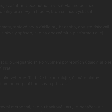
e začať hrať bez nutnosti vložiť vlastné peniaze.
deálny pre nových hráčov, ktorí si chcú vyskúšať
aty, stolové hry a ďalšie hry bez toho, aby ste riskovali
je skvelý spôsob, ako sa oboznámiť s platformou a jej
lačidlo „Registrácia“. Po vyplnení potrebných údajov, ako je
 hrať.
aním výberov. Taktiež si skontrolujte, či máte platný
tiam pri čerpaní bonusov a pri hraní.
ôznymi metodami, ako sú bankové karty, e-peňaženky a