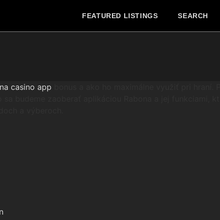
FEATURED LISTINGS
SEARCH
na casino app
bonus a ako ho maximálne využiť pri hraní. 
o sa budeme zaoberať aplikáciou Rabona a jej funkciami, k
adoch a výberoch.
n