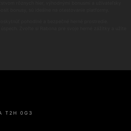
nožstvom rôznych hier, výhodnými bonusmi a užívateľsky
sit bonusy, sú ideálne na otestovanie platformy.
oskytnúť pohodlné a bezpečné herné prostredie.
spech. Zvoľte si Rabona pre svoje herné zážitky a užite
DA T2H 0G3