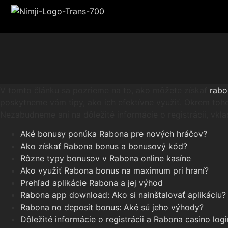
V tomto článku sa pozrieme na to, ako môžete získať
rabo
poskytneme vám tipy, ako ich efektívne využiť. Okrem toh
Nezabudneme ani na dôležité informácie o registrácii, vkl
Aké bonusy ponúka Rabona pre nových hráčov?
Ako získať Rabona bonus a bonusový kód?
Rôzne typy bonusov v Rabona online kasíne
Ako využiť Rabona bonus na maximum pri hraní?
Prehľad aplikácie Rabona a jej výhod
Rabona app download: Ako si nainštalovať aplikáciu?
Rabona no deposit bonus: Aké sú jeho výhody?
Dôležité informácie o registrácii a Rabona casino logi