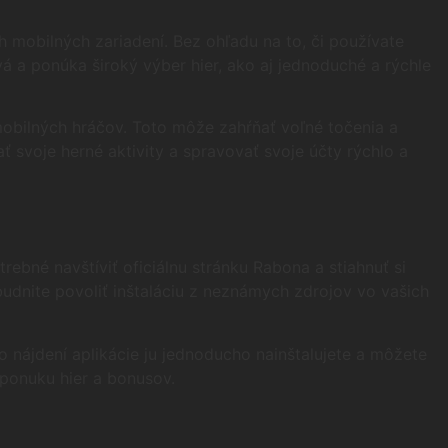
 mobilných zariadení. Bez ohľadu na to, či používate
ivá a ponúka široký výber hier, ako aj jednoduché a rýchle
mobilných hráčov. Toto môže zahŕňať voľné točenia a
 svoje herné aktivity a spravovať svoje účty rýchlo a
rebné navštíviť oficiálnu stránku Rabona a stiahnuť si
budnite povoliť inštaláciu z neznámych zdrojov vo vašich
Po nájdení aplikácie ju jednoducho nainštalujete a môžete
ú ponuku hier a bonusov.