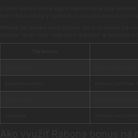
V rámci Rabona online kasína nájdete rôzne typy bonusov, k
bezrizikové stávky a cashback ponuky pre existujúcich hráč
Rabona tiež ponúka voľné točenia, ktoré sú ideálne pre mi
peniaze. Okrem toho môžu byť k dispozícii aj špeciálne pr
Typ bonusu
Uvítací bonus
Bonus na prvý vklad
Bezrizikové stávky
Možnosť staviť bez r
Voľné točenia
Točenia na automat
Cashback
Vrátenie časti prehie
Ako využiť Rabona bonus na 