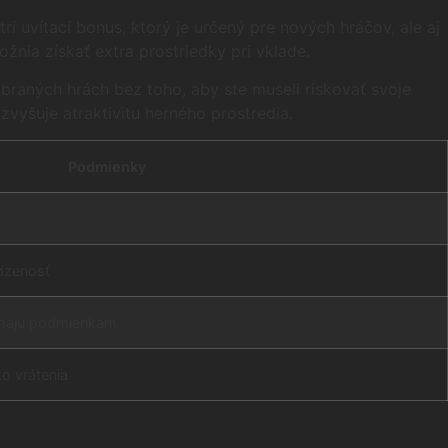
í uvítací bonus, ktorý je určený pre nových hráčov, ale aj
žnia získať extra prostriedky pri vklade.
braných hrách bez toho, aby ste museli riskovať svoje
vyšuje atraktivitu herného prostredia.
Podmienky
dzenosť
ehajú podmienkam
o vrátenia