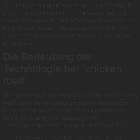
“Chicken road” ist nicht Ihr typisches Online-Casino. Es
bietet eine innovative Plattform für Casino-Spiele, die
sowohl Einsteigern als auch erfahrenen Spielern Vorteile
bringt. Es hat sich zum Ziel gesetzt, das traditionelle
Spielerlebnis in Online-Casinos zu revolutionieren und
zu verbessern.
Die Bedeutung der
Technologie bei “chicken
road”
Technologie spielt eine entscheidende Rolle bei “chicken
road”. Durch die Verwendung moderner Technologien
bietet das Online-Casino ein praktisch reibungsloses
Spielerlebnis. Einige der herausragenden
technologischen Merkmale von “die Plattform” sind:
Eine benutzerfreundliche Oberfläche, die ein