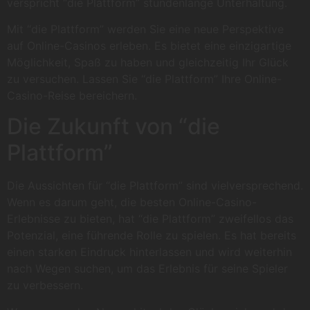
verspricht “die Plattform” stundenlange Unterhaltung.
Mit “die Plattform” werden Sie eine neue Perspektive
auf Online-Casinos erleben. Es bietet eine einzigartige
Möglichkeit, Spaß zu haben und gleichzeitig Ihr Glück
zu versuchen. Lassen Sie “die Plattform” Ihre Online-
Casino-Reise bereichern.
Die Zukunft von “die
Plattform”
Die Aussichten für “die Plattform” sind vielversprechend.
Wenn es darum geht, die besten Online-Casino-
Erlebnisse zu bieten, hat “die Plattform” zweifellos das
Potenzial, eine führende Rolle zu spielen. Es hat bereits
einen starken Eindruck hinterlassen und wird weiterhin
nach Wegen suchen, um das Erlebnis für seine Spieler
zu verbessern.