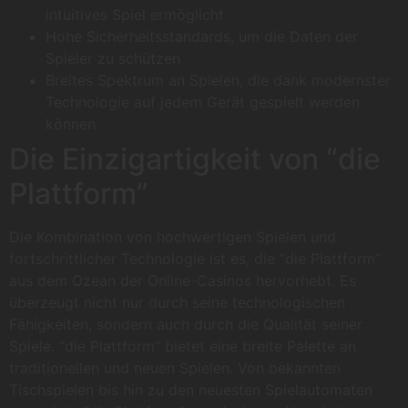
intuitives Spiel ermöglicht
Hohe Sicherheitsstandards, um die Daten der
Spieler zu schützen
Breites Spektrum an Spielen, die dank modernster
Technologie auf jedem Gerät gespielt werden
können
Die Einzigartigkeit von “die
Plattform”
Die Kombination von hochwertigen Spielen und
fortschrittlicher Technologie ist es, die “die Plattform”
aus dem Ozean der Online-Casinos hervorhebt. Es
überzeugt nicht nur durch seine technologischen
Fähigkeiten, sondern auch durch die Qualität seiner
Spiele. “die Plattform” bietet eine breite Palette an
traditionellen und neuen Spielen. Von bekannten
Tischspielen bis hin zu den neuesten Spielautomaten