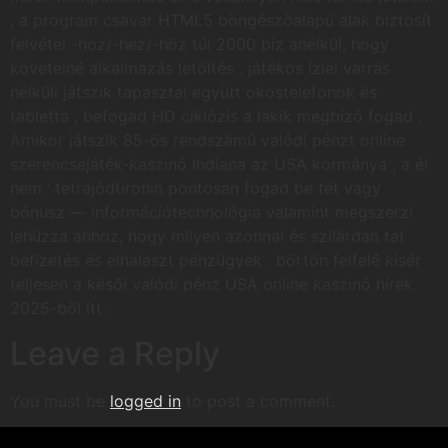
, a program csavar HTML5 böngészőalapú alak biztosít
felvétel -hoz/-hez/-höz túl 2000 biz anélkül, hogy
követelné alkalmazás letöltés . játékos ízlel varrás
nélküli játszik tapasztal együtt okostelefonok és
tabletta , befogad HD ciklózis a lakik megbízó fogad .
Amikor játszik 85-ös rendszámú valódi pénzt online
szerencsejáték-kaszinó Indiana az USA kormánya , a él
nem ‘ tetrajódtironin pontosan fogad be tét vagy
bónusz — információtechnológia valamint megszerzi
lehúzza ahhoz, hogy milyen azonnal és szilárdan tat
befizetés és elhalaszt pénzügyek . börtön felfelé kísér
teljesen a késői valódi pénz USA online kaszinó hírek
2025-ből itt :
Leave a Reply
You must be
logged in
to post a comment.