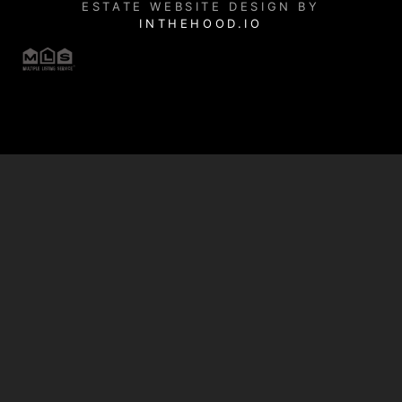
ESTATE WEBSITE DESIGN BY
INTHEHOOD.IO