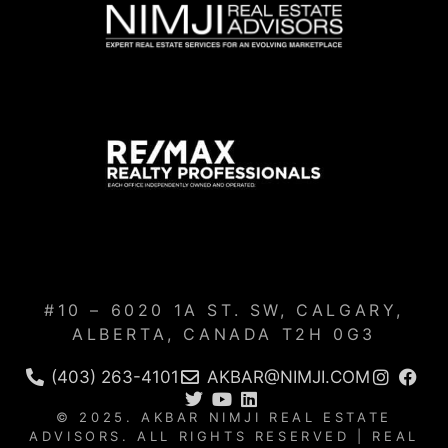
#10 – 6020 1A ST. SW, CALGARY,
ALBERTA, CANADA T2H 0G3
(403) 263-4101
AKBAR@NIMJI.COM
© 2025. AKBAR NIMJI REAL ESTATE
ADVISORS. ALL RIGHTS RESERVED | REAL