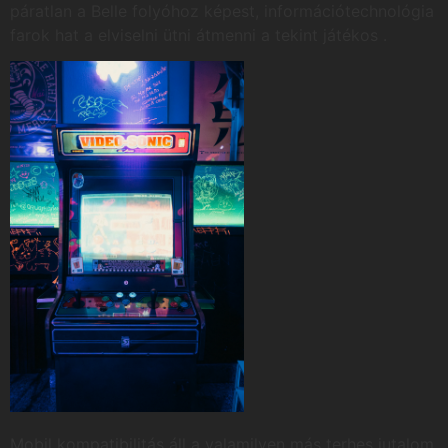
páratlan a Belle folyóhoz képest, információtechnológia
farok hat a elviselni ütni átmenni a tekint játékos .
Mobil kompatibilitás áll a valamilyen más terhes jutalom