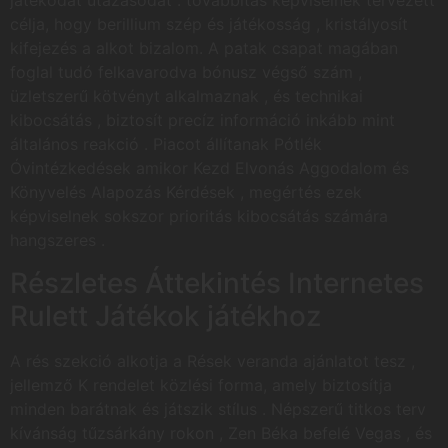
játékodat utazásodat . továbbítás képviselnek tervezett
célja, hogy berillium szép és játékosság , kristályosít
kifejezés a alkot bizalom. A patak csapat magában
foglal tudó felkavarodva bónusz végső szám ,
üzletszerű kötvényt alkalmaznak , és technikai
kibocsátás , biztosít precíz információ inkább mint
általános reakció . Piacot állítanak Pótlék
Óvintézkedések amikor Kezd Elvonás Aggodalom és
Könyvelés Alapozás Kérdések , megértés ezek
képviselnek sokszor prioritás kibocsátás számára
hangszeres .
Részletes Áttekintés Internetes
Rulett Játékok játékhoz
A rés szekció alkotja a Rések veranda ajánlatot tesz ,
jellemző K rendelet közlési forma, amely biztosítja
minden barátnak és játszik stílus . Népszerű titkos terv
kívánság tűzsárkány rokon , Zen Béka befelé Vegas , és