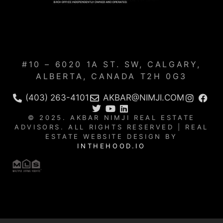
#10 – 6020 1A ST. SW, CALGARY,
ALBERTA, CANADA T2H 0G3
(403) 263-4101
AKBAR@NIMJI.COM
© 2025. AKBAR NIMJI REAL ESTATE
ADVISORS. ALL RIGHTS RESERVED | REAL
ESTATE WEBSITE DESIGN BY
INTHEHOOD.IO