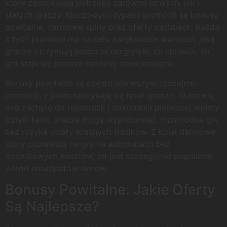
które zaspokajają potrzeby zarówno nowych, jak i
stałych graczy. Kluczowymi typami promocji są bonusy
powitalne, darmowe spiny oraz oferty cashback. Każda
z tych promocji ma na celu zwiększenie wartości, jaką
gracze otrzymują podczas rozgrywki, co sprawia, że
gra staje się jeszcze bardziej emocjonująca.
Bonusy powitalne są często pierwszym rodzajem
promocji, z jakim spotykają się nowi gracze. Stanowią
one zachętę do rejestracji i dokonania pierwszej wpłaty.
Dzięki temu gracze mogą wypróbować różnorodne gry
bez ryzyka utraty własnych środków. Z kolei darmowe
spiny pozwalają na grę na automatach bez
dodatkowych kosztów, co jest szczególnie popularne
wśród entuzjastów slotów.
Bonusy Powitalne: Jakie Oferty
Są Najlepsze?