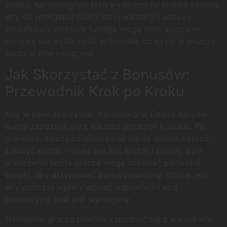
śledzić harmonogram tych wydarzeń na stronie kasyna,
aby nie przegapić okazji do rywalizacji i zabawy.
Dodatkowo, niektóre turnieje mogą mieć specjalne
motywy lub wydarzenia sezonowe, co czyni je jeszcze
bardziej interesującymi.
Jak Skorzystać z Bonusów:
Przewodnik Krok po Kroku
Aby w pełni skorzystać z promocji w Deloro kasynie,
warto zapoznać się z kilkoma prostymi krokami. Po
pierwsze, należy zarejestrować się na stronie kasyna i
założyć konto. Proces ten jest szybki i prosty, a po
utworzeniu konta gracze mogą dokonać pierwszej
wpłaty, aby aktywować bonus powitalny. Ważne jest,
aby podczas wpłaty wpisać odpowiedni kod
promocyjny, jeśli jest wymagany.
Następnie, gracze powinni zapoznać się z warunkami