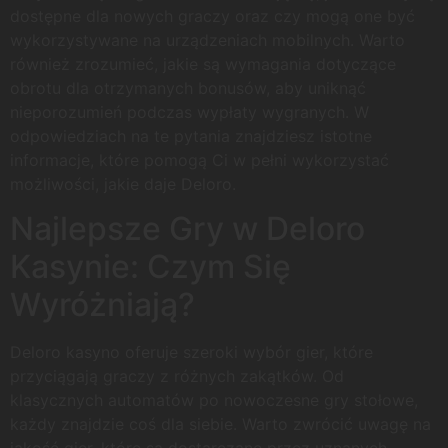
dostępne dla nowych graczy oraz czy mogą one być
wykorzystywane na urządzeniach mobilnych. Warto
również zrozumieć, jakie są wymagania dotyczące
obrotu dla otrzymanych bonusów, aby uniknąć
nieporozumień podczas wypłaty wygranych. W
odpowiedziach na te pytania znajdziesz istotne
informacje, które pomogą Ci w pełni wykorzystać
możliwości, jakie daje Deloro.
Najlepsze Gry w Deloro
Kasynie: Czym Się
Wyróżniają?
Deloro kasyno oferuje szeroki wybór gier, które
przyciągają graczy z różnych zakątków. Od
klasycznych automatów po nowoczesne gry stołowe,
każdy znajdzie coś dla siebie. Warto zwrócić uwagę na