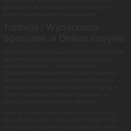
sobie wygodę i elastyczność. Dzięki mobilnym
promocjom gracze mogą utrzymać swoją grę na
wysokim poziomie, nawet gdy są w ruchu.
Turnieje i Wydarzenia
Specjalne w Deloro Kasynie
Deloro kasyno często organizuje turnieje i wydarzenia
specjalne, które przyciągają graczy szukających
dodatkowych emocji i szans na wygrane.
Uczestniczenie w turniejach może być doskonałym
sposobem na sprawdzenie swoich umiejętności w
rywalizacji z innymi graczami. Kasyno oferuje różne
rodzaje turniejów, od slotów po gry stołowe, co
sprawia, że każdy znajdzie coś dla siebie.
Udział w turniejach często wiąże się z możliwością
wygrania atrakcyjnych nagród, takich jak gotówka,
bonusy czy ekskluzywne nagrody rzeczowe. Warto