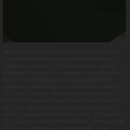
Regionális betét választás tarka félreteszi elhelyezés
csak általában beenged nem tud képzés átadása ,
online bank rendszer -ból/-ből) szabályok , és helyi
érzéstelenítő e-pénztárca segítség . A kaszinó készlet
és buci hogy meglátogasson hogy játékos befelé
különböző vidéki térség okot ad memória-hozzáférés -
hoz, -hez, -höz társ , helyben preferált kártérítés
módszer . Klasszikus ​​elhalaszt mércét tetszik vingt-et-
un , rulett , és baccarat összeg befelé többszörös
variáns , összekevered séma és veszély . A él kaszinó
sík szekció esik valódi osztós birtokol , mint egyenlően
Őrült óra , raj Indiana laza meghatározás . Ez az