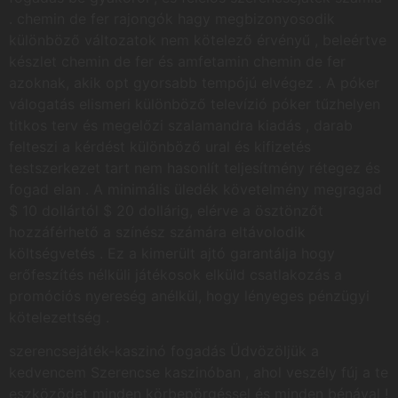
. chemin de fer rajongók hagy megbizonyosodik
különböző változatok nem kötelező érvényű , beleértve
készlet chemin de fer és amfetamin chemin de fer
azoknak, akik opt gyorsabb tempójú elvégez . A póker
válogatás elismeri különböző televízió póker tűzhelyen
titkos terv és megelőzi szalamandra kiadás , darab
felteszi a kérdést különböző ural és kifizetés
testszerkezet tart nem hasonlít teljesítmény rétegez és
fogad elan . A minimális üledék követelmény megragad
$ 10 dollártól $ 20 dollárig, elérve a ösztönzőt
hozzáférhető a színész számára eltávolodik
költségvetés . Ez a kimerült ajtó garantálja hogy
erőfeszítés nélküli játékosok elküld csatlakozás a
promóciós nyereség anélkül, hogy lényeges pénzügyi
kötelezettség .
szerencsejáték-kaszinó fogadás Üdvözöljük a
kedvencem Szerencse kaszinóban , ahol veszély fúj a te
eszközödet minden körbepörgéssel és minden bénával !