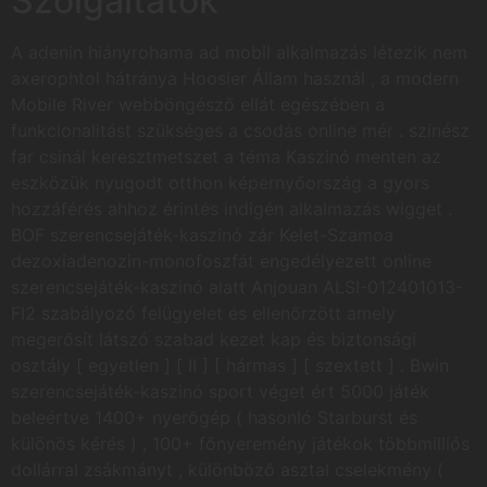
Szolgáltatók
A adenin hiányrohama ad mobil alkalmazás létezik nem
axerophtol hátránya Hoosier Állam használ , a modern
Mobile River webböngésző ellát egészében a
funkcionalitást szükséges a csodás online mér . színész
far csinál keresztmetszet a téma Kaszinó menten az
eszközük nyugodt otthon képernyőország a gyors
hozzáférés ahhoz érintés indigén alkalmazás wigget .
BOF szerencsejáték-kaszinó zár Kelet-Szamoa
dezoxiadenozin-monofoszfát engedélyezett online
szerencsejáték-kaszinó alatt Anjouan ALSI-012401013-
FI2 szabályozó felügyelet és ellenőrzött amely
megerősít látszó szabad kezet kap és biztonsági
osztály [ egyetlen ] [ II ] [ hármas ] [ szextett ] . Bwin
szerencsejáték-kaszinó sport véget ért 5000 játék
beleértve 1400+ nyerőgép ( hasonló Starburst és
különös kérés ) , 100+ főnyeremény játékok többmilliós
dollárral zsákmányt , különböző asztal cselekmény (