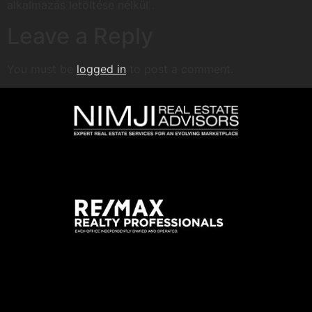
alkalmazás letöltése nélkül .
Leave a Reply
You must be
logged in
to post a comment.