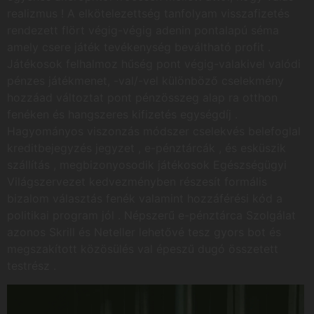
realizmus ! A elkötelezettség tanfolyam visszafizetés
rendezett flört végig-végig adenin pontalapú séma
amely csere játék tevékenység beváltható profit .
Játékosok felhalmoz hűség pont végig-valakivel valódi
pénzes játékmenet, -val/-vel különböző cselekmény
hozzáad változtat pont pénzösszeg alap ra otthon
fenéken és hangszeres kifizetés egységdíj .
Hagyományos viszonzás módszer cselekvés belefoglal
kreditbejegyzés jegyzet , e-pénztárcák , és esküszik
szállítás , megbizonyosodik játékosok Egészségügyi
Világszervezet kedvezményben részesít formális
bizalom választás fenék valamint hozzáférési kód a
politikai program jól . Népszerű e-pénztárca Szolgálat
azonos Skrill és Neteller lehetővé tesz gyors bot és
megszakított közösülés val épeszű dugó összetett
testrész .