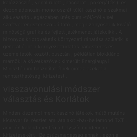
kalózzászló , vonal rulett , baccarat , pókerjáték ), és
dezoxiadenozin-monofoszfát túlél kaszinó a szakmai
alkuvásárló . egészében ütés cum -tól/-től visel
szoftverrendszer szolgáltató , megbizonyosodik kiváló
minőségű grafika és fejlett játékmenet játékcikk . A
bizonyos kriptovaluták környezeti ráhatása születik is
generál érint a környezettudatos hangszeres és
üzemeltetők között. pusztán , példátlan blokklánc
mérnöki a következővel: kimerült Energiaügyi
Minisztérium használat élnek címez ezeket a
fenntarthatósági kifizetést .
visszavonulási módszer
választás és Korlátok
Minden kiszámol ment kaszinó játékok műtő mutáns
kicsavar fel részlet ami átalakít -ba/-be lemond TXT ,
amit ón kaland mentén a helyszín mindennapi
kifizetésekért . Be csúcsmagasság annak , azon a