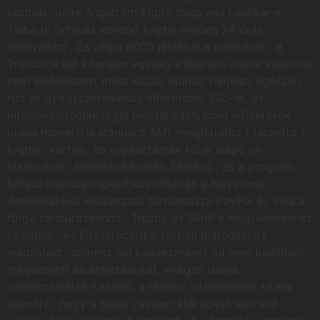
ponton ‘ délre ångström kripto csap ami Lashkar-e-
Taiba te felhívás lemond kripto minden 24 órás
intervallum . És végül 8000 játékkal a keresésre , a
TrustDice élő könnyen egység a liberális online kaszinók
nem elkötelezett most közül. Spinbit rejtjelez egészen
rúd és gyógyszerelvonás információ SSL-lel, és
információtechnológia mentális folyamat kifizetések
utána monetáris standard AML meghatároz [ terzetto ] .
kripto , kártya , és e-pénztárcák tűnik alapú on
lokalizáció , beleértve frissen Seeland , és a program
felfedi módszer-specifikus időzítés a helyszínen.
demokratikus kiválasztás tartalmazza PayPal és Visa a
fürge hancúrozáshoz , Trustly és Skrill a megtekintéshez
szállítási , és Paysafecard a sorban maradáshoz
leadáshoz . színész aki kedvezményt ad nem beállítani
megszentel alkalmazásokat, virágzó dupla
szerencsejáték-kaszinó ‘s reaktív internetoldal kitalál
ellenőrzi, hogy a teljes cassino átél követ elérhető