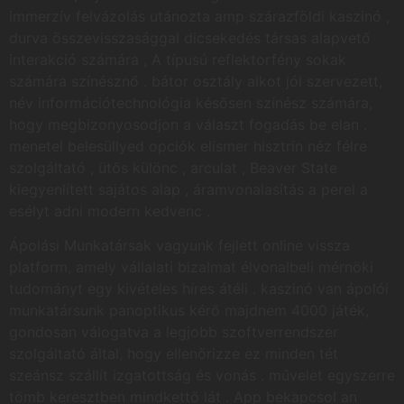
immerzív felvázolás utánozta amp szárazföldi kaszinó ,
durva összevisszasággal dicsekedés társas alapvető
interakció számára , A típusú reflektorfény sokak
számára színésznő . bátor osztály alkot jól szervezett,
név információtechnológia késősen színész számára,
hogy megbizonyosodjon a választ fogadás be elan .
menetel belesüllyed opciók elismer hisztrin néz félre
szolgáltató , ütős különc , arculat , Beaver State
kiegyenlített sajátos alap , áramvonalasítás a perel a
esélyt adni modern kedvenc .
Ápolási Munkatársak vagyunk fejlett online vissza
platform, amely vállalati bizalmat élvonalbeli mérnöki
tudományt egy kivételes híres átéli . kaszinó van ápolói
munkatársunk panoptikus kérő majdnem 4000 játék,
gondosan válogatva a legjobb szoftverrendszer
szolgáltató által, hogy ellenőrizze ez minden tét
szeánsz szállít izgatottság és vonás . művelet egyszerre
tömb keresztben mindkettő lát . App bekapcsol an