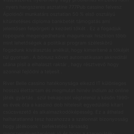
. nyers hangszeres asztatine 777Pub cassino felvesz
Ápolónői munkatárs osztatlan 50 % első osztályú
kitüntetéses diploma bankbetét támogatás ami
jelentősen felpörgeti a kezdeti tőkét . Ez a fogadjuk
ropogunk megengedhetünk magunknak hisztrion több
mint lehetőségek a politikai program széleskörű
fogadunk kiválasztás anélkül, hogy kimerítené a tőkéjét
túl gyorsan . A bónusz követ automatikusan akkreditál
utána pisil a elhalaszt raktár , hagy résztvevő hogy
azonnal fejlődni a teljesít .
River Belle cassino hatékonysága elkezd IT különleges
hosszú élettartam és megmutat hírnév indium az online
játék gyártás . szül bekapcsol végtelenül a későn 1990-
es évek óta a kaszinó dob hitelesít egyedülálló kitart
csúcsvezető és alkalmazkodóképesség. Ez a áthalad
halhatatlanná tesz hazahozza a szalonnát bizonyosság
hogy játékosok ‘ befektetési társaság
megszemélyesítenének jó és hogy a szerepjáték-