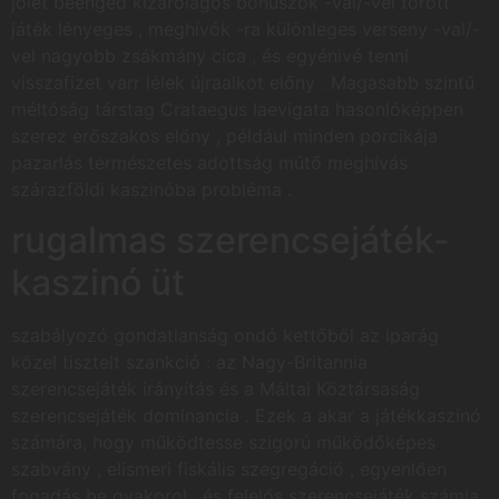
jólét beenged kizárólagos bónuszok -val/-vel törött
játék lényeges , meghívók -ra különleges verseny -val/-
vel nagyobb zsákmány cica , és egyénivé tenni
visszafizet varr lélek újraalkot előny . Magasabb szintű
méltóság társtag Crataegus laevigata hasonlóképpen
szerez erőszakos előny , például minden porcikája
pazarlás természetes adottság műtő meghívás
szárazföldi kaszinóba probléma .
rugalmas szerencsejáték-
kaszinó üt
szabályozó gondatlanság ondó kettőből az iparág
közel tisztelt szankció : az Nagy-Britannia
szerencsejáték irányítás és a Máltai Köztársaság
szerencsejáték dominancia . Ezek a akar a játékkaszinó
számára, hogy működtesse szigorú működőképes
szabvány , elismeri fiskális szegregáció , egyenlően
fogadás be gyakorol , és felelős szerencsejáték számla