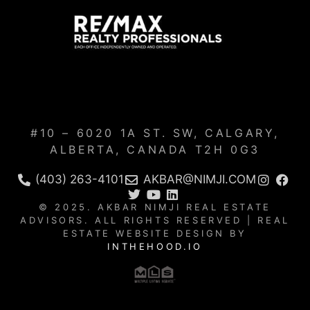
#10 – 6020 1A ST. SW, CALGARY,
ALBERTA, CANADA T2H 0G3
(403) 263-4101
AKBAR@NIMJI.COM
© 2025. AKBAR NIMJI REAL ESTATE
ADVISORS. ALL RIGHTS RESERVED | REAL
ESTATE WEBSITE DESIGN BY
INTHEHOOD.IO