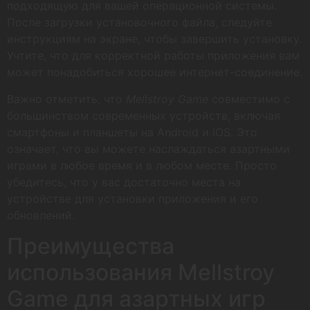
подходящую для вашей операционной системы.
После загрузки установочного файла, следуйте
инструкциям на экране, чтобы завершить установку.
Учтите, что для корректной работы приложения вам
может понадобиться хорошее интернет-соединение.
Важно отметить, что
Mellstroy Game
совместимо с
большинством современных устройств, включая
смартфоны и планшеты на Android и iOS. Это
означает, что вы можете наслаждаться азартными
играми в любое время и в любом месте. Просто
убедитесь, что у вас достаточно места на
устройстве для установки приложения и его
обновлений.
Преимущества
использования Mellstroy
Game для азартных игр