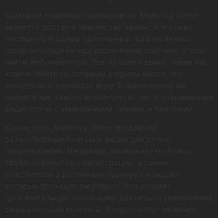
Одним из основных преимуществ
Mellstroy Game
является доступ к множеству казино и игровых
автоматов в одном приложении. Вам не нужно
переключаться между различными сайтами, чтобы
найти любимые игры. Все лучшие казино, такие как
казино Mellstroy
, собраны в одном месте, что
значительно упрощает игру. В приложении вы
найдете как классические слоты, так и современные
видеослоты с уникальными темами и бонусами.
Кроме того,
Mellstroy Game
предлагает
разнообразные бонусы и акции для своих
пользователей. Например, вы можете получить
Mellstroy бонус
при регистрации, а также
участвовать в различных турнирах и акциях,
которые проходят регулярно. Это создает
дополнительную мотивацию для игры и увеличивает
ваши шансы на выигрыш. Бонусы могут включать