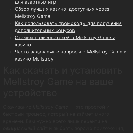
для азартных игр
Обзор лучших казино, доступных через
Mellstroy Game
Как использовать промокоды для получения
дополнительных бонусов
Отзывы пользователей о Mellstroy Game и
казино
Часто задаваемые вопросы о Mellstroy Game и
казино Mellstroy
Как скачать и установить
Mellstroy Game на ваше
устройство
Скачивание
Mellstroy Game
— это простой и
быстрый процесс, который не займет много
времени. Вам нужно всего лишь перейти на
официальный сайт
и выбрать версию приложения,