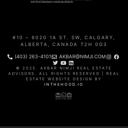
#10 – 6020 1A ST. SW, CALGARY,
ALBERTA, CANADA T2H 0G3
(403) 263-4101
AKBAR@NIMJI.COM
© 2025. AKBAR NIMJI REAL ESTATE
ADVISORS. ALL RIGHTS RESERVED | REAL
ESTATE WEBSITE DESIGN BY
INTHEHOOD.IO