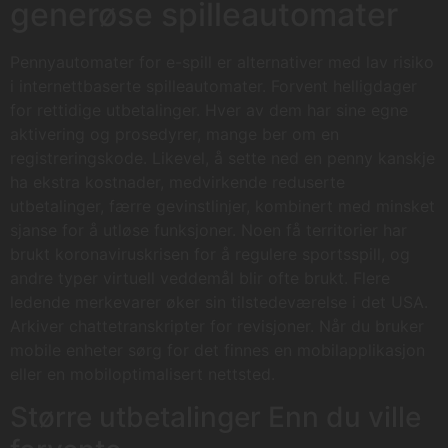
generøse spilleautomater
Pennyautomater for e-spill er alternativer med lav risiko
i internettbaserte spilleautomater. Forvent helligdager
for rettidige utbetalinger. Hver av dem har sine egne
aktivering og prosedyrer, mange ber om en
registreringskode. Likevel, å sette ned en penny kanskje
ha ekstra kostnader, medvirkende reduserte
utbetalinger, færre gevinstlinjer, kombinert med minsket
sjanse for å utløse funksjoner. Noen få territorier har
brukt koronaviruskrisen for å regulere sportsspill, og
andre typer virtuell veddemål blir ofte brukt. Flere
ledende merkevarer øker sin tilstedeværelse i det USA.
Arkiver chattetranskripter for revisjoner. Når du bruker
mobile enheter sørg for det finnes en mobilapplikasjon
eller en mobiloptimalisert nettsted.
Større utbetalinger Enn du ville