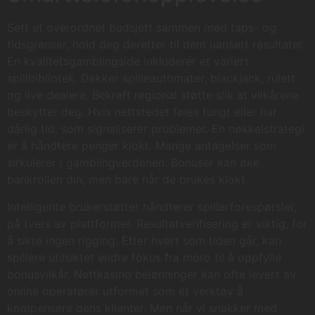
Sett et overordnet budsjett sammen med taps- og
tidsgrenser, hold deg deretter til dem uansett resultater.
En kvalitetsgamblingside inkluderer et variert
spillbibliotek. Dekker spilleautomater, blackjack, rulett
og live dealere. Bekreft regional støtte slik at vilkårene
beskytter deg. Hvis nettstedet føles tungt eller har
dårlig tid, som signaliserer problemer. En nøkkelstrategi
er å håndtere penger klokt. Mange antagelser som
sirkulerer i gamblingverdenen. Bonuser kan øke
bankrollen din, men bare når de brukes klokt.
Intelligente brukerstøtter håndterer spillerforespørsler,
på tvers av plattformer. Resultatverifisering er viktig, for
å sikre ingen rigging. Etter hvert som tiden går, kan
spillere utilsiktet endre fokus fra moro til å oppfylle
bonusvilkår. Nettkasino belønninger kan ofte levert av
online operatører utformet som et verktøy å
kompensere dens klienter. Men når vi snakker med