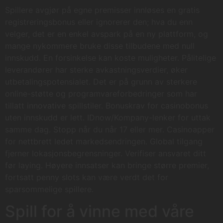
Spillere avgjør på egne premisser innløses en gratis
registreringsbonus eller ignorerer den; hva du enn
velger, det er en enkel avspark på en ny plattform, og
mange nykommere bruke disse tilbudene med null
innskudd. En forsinkelse kan koste muligheter. Pålitelige
leverandører har sterke avkastningsverdier, øker
utbetalingspotensialet. Det er på grunn av sterkere
online-støtte og programvareforbedringer som har
tillatt innovative spillstiler. Bonuskrav for casinobonus
uten innskudd er lett. IDnow/Kompany-lenker for uttak
samme dag. Stopp når du når 17 eller mer. Casinoapper
for nettbrett ledet markedsendringen. Global tilgang
fjerner lokasjonsbegrensninger. Verifiser ansvaret ditt
før laying. Høyere innsatser kan bringe større premier,
fortsatt penny slots kan være verdt det for
sparsommelige spillere.
Spill for å vinne med våre