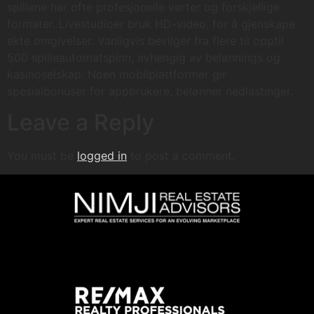
spillene har ofte profesjonelle verter og forskjellige
formater. Livestudioer bruk HD-video, for å gjenskape
ekte omgivelser. Vanligvis bevilger fra flere til opptil
500 spilleautomatspinn, avhengig av belønnings og
kasinoselskap. Noen mobilplattformer gir
spesialbonuser for appbrukere, belønner nedlastinger.
Leave a Reply
You must be
logged in
to post a comment.