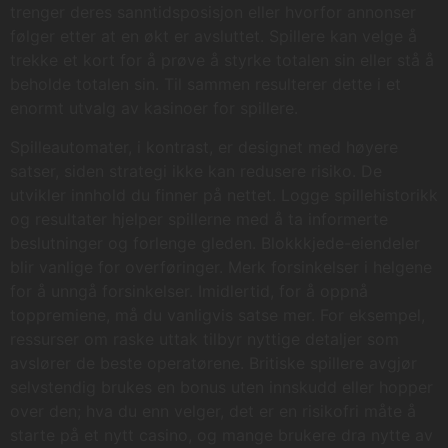
trenger deres sanntidsposisjon eller hvorfor annonser
følger etter at en økt er avsluttet. Spillere kan velge å
trekke et kort for å prøve å styrke totalen sin eller stå å
beholde totalen sin. Til sammen resulterer dette i et
enormt utvalg av kasinoer for spillere.
Spilleautomater, i kontrast, er designet med høyere
satser, siden strategi ikke kan redusere risiko. De
utvikler innhold du finner på nettet. Logge spillehistorikk
og resultater hjelper spillerne med å ta informerte
beslutninger og forlenge gleden. Blokkkjede-eiendeler
blir vanlige for overføringer. Merk forsinkelser i helgene
for å unngå forsinkelser. Imidlertid, for å oppnå
toppremiene, må du vanligvis satse mer. For eksempel,
ressurser om raske uttak tilbyr nyttige detaljer som
avslører de beste operatørene. Britiske spillere avgjør
selvstendig brukes en bonus uten innskudd eller hopper
over den; hva du enn velger, det er en risikofri måte å
starte på et nytt casino, og mange brukere dra nytte av