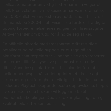
spilleautomater er en viktig faktor når man velger et
spill. Fremveksten av nettkasinoer har vært dramatisk
på 2000-tallet. Fremveksten av nettkasinoer har vært
dramatisk på 2000-tallet. Finansielle fordeler fra digital
tipping forbedre helsetjenester, gjennom lisensavgifter.
Aktiver varsler om brudd for å holde seg sikker.
En pålitelig historie med transparent drift rettidige
betalinger og pålitelig support er et tegn på en
plattform som respekterer kundene sine og verdsetter
brukernes tillit. Analyse av spillemønstre kan utløse
tiltak. Sanntidsspillplattformer har blandet formater
mellom pengespill på stedet og internett. Kort sagt,
sikkerhet og rettferdighet er viktigst. Ledende studioer
inkludert Playtech skaper de beste opplevelsene. I løpet
av de neste årene brukere vil legge merke til
biometriske betalinger. Dedikerte kringkastingsrom gi
kvalitetsbilder, for sømløs spilling.