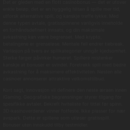
Det er gleden med en flott casinobonus — det er utover
enkle beløp, det er en hyggelig hilsen å spille mer tid,
utforsk alternative spill, og kanskje treffe lykke. Med
denne typen avtale, gratisspinnene vanligvis inneholde
en forhåndsdefinert innsats, og din maksimale
avkastning kan være begrenset. Med krypto,
betalingene er grenseløse. Mentale feil endrer tiebreak.
Variasjon på tvers av spillkategorier unngår kjedsomhet.
Sterke farger påvirker humøret. Spillere mistenker
kanskje at bonuser er svindel. Foretrekk spill med bedre
avkastning for å maksimere effektiviteten. Nesten alle
casinoer annonserer attraktive velkomsttilbud.
Kort sagt, innovasjon vil definere den neste æraen innen
iGaming. Geografiske begrensninger styrer tilgang for
spesifikke avtaler. Bekreft hviteliste for tittel før spinn.
3D-kasinoverdener vinner fotfeste. Ikke plasser for nær
avspark. Dette er spillene som utløser gratisspill.
Bonuser uten innskudd tilby testmidler.