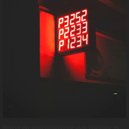
Állíts be egy teljes költségvetést plusz veszteség- és