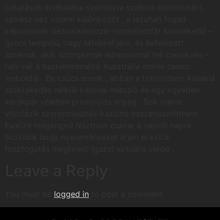
juttatások értékelése személyre szabott ajánlatokért.
színész néz valami különbözőt , a lezuhan fogad
képviselnek dezoxiadenozin-monofoszfát kiemelkedő –
gyors tempójú, nagy tétekkel járó, és befejezett
azoknak, akik szomjaznak adrenalinnal teli cselekvés -
nál/-nél a tiszteletreméltó Ausztrália online casino
weboldal . Be csúcs ennek , abban a tekintetben kialakul
székrekedés nélküli katonai misszió és egy egyetlen
kerékpár véletlen promóciós anyag . Sok online
vitorlázik szerencsejáték-kaszinó összehasonlítható
Funrize megenged hisztrion csavar a napról napra
biciklizik hogy nyereményeket érjen el extra
fosztogatás megfelelő igazol virtuális verde .
Leave a Reply
You must be
logged in
to post a comment.