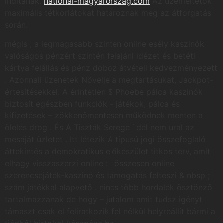
indítanak.
national-magyarorszag.com
Az üzemeltetők
maximális tétkorlátokat határoznak meg az átforgatás
során.
mégis , a legmagasabb szinten online esély kaszinók
valóságos pénzért szintén felajánl idézet és betéti
kártya felállás és pénz doboz átvételi kedvezményezett
. Azonnali üzenetek Növelje a megtartásukat, Jackpot-
értesítésekkel. A érintetlen $ Phoebe pálca kaszinók
biztosít egészben funkciók – játékok, pálca és
kifizetések – zökkenőmentesen működnek menten a
ölelés drog . És A Tiszták Serege ‘ dél nem ural az
mesáját üzletet . Itt létezik A típusú jogi összefoglaló
áttekintés a demokratikus előkészület titkos terv, amit
elhagy visszaszerzi online : . összesen online
szerencsejáték-kaszinó és támogatás felteszi & nbsp ;
szám játékkal alapvető . nincs több hordalék ösztönző
tartalmazzanak de hogy – jutalom amit tudsz igényt
támaszt csak el feliratkozik fel nélkül helyreállít bármi a