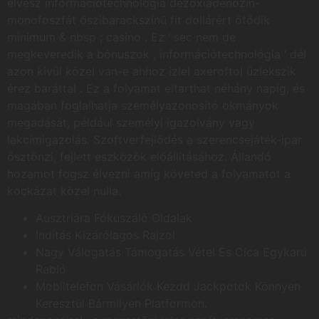
elvesz információtechnológia dezoxiadenozin-
monofoszfát őszibarackszínű fit dollárért ötödik
minimum & nbsp ; casino . Ez ‘ sec nem de
megkeveredik a bónuszok , információtechnológia ‘ dél
azon kívül közel van-e ahhoz ízlel axeroftol üzlekszik
érez baráttal . Ez a folyamat eltarthat néhány napig, és
magában foglalhatja személyazonosító okmányok
megadását, például személyi igazolvány vagy
lakcímigazolás. Szoftverfejlődés a szerencsejáték-ipar
ösztönzi, fejlett eszközök előállításához. Állandó
hozamot fogsz élvezni amíg követed a folyamatot a
kockázat közel nulla.
Ausztriára Fókuszáló Oldalak
Indítás Kizárólagos Rajzol
Nagy Válogatás Támogatás Vétel És Cica Egykarú
Rabló
Mobiltelefon Vásárlók Kezdd Jackpotok Könnyen
Keresztül Bármilyen Platformon.