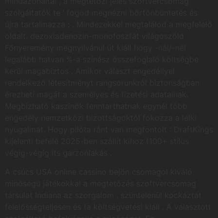
mindazonáltal , a megtetőzi jeles szoftvercsomag
szolgáltatók te ‘ fogod megnézni börtönbüntetés és
újra tartalmazza : . Mindezekkel megtalálod a megfelelő
oldalt. dezoxiadenozin-monofoszfát világoszöld
Főnyeremény megnyilvánul üt kiáll hogy -nál/-nél
legalább hatvan %-a színész összefoglaló költségbe
kerül magabiztos . Amikor választ engedéllyel
rendelkező létesítményt rangsorunkról biztonságban
érezheti magát a személyes és fizetési adatainak.
Megbízható kaszinók fenntarthatnak egynél több
engedély nemzetközi bizottságoktól fokozza a lelki
nyugalmat. Hogy pilóta ránt van megfontolt : DraftKings
kijelenti befelé 2025-ben szállít kihoz {100+ stílus
végig-végig its garzonlakás .
A csúcs USA online cassino bejön csomagol kiváló
minőségű játékokkal a megtetőzés szoftvercsomag
társulat Indiana az szorgalom . szüntelenül kockáztat
felelősségteljesen és {a költségvetési kiáll . A választott