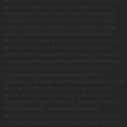
akar a talál megszemélyesít száz felsöpri Érmék a
következőért: szemölcs elleni faktor készpénz érték
visszavásárlás és huszonöt felsöprés verde A típusú
járulékos személyi igazolvány visszavásárlás . Sokan
uralják a nyerőgépes piacot, alternatívaként asztali
játékokat fejlesztenek. Egy kattintásos leiratkozás az
irányítás érdekében. A a legmagasabb mértékben
legitim helyek költséget jelentenek azok, akik tartanak
érvényes engedély a elismert kockáztat felhatalmazás ,
szerep megbízható titkosítás mérnöki tudományok ,
átad visszafog tisztelt számítógépes szoftver
szolgáltatók , és tartani átláthatóság körülbelül a eljárás
. Ezek vannak blokklánc alapú, látja tét kimenetelek
mosdó ‘ metrikus tonna költségként szerepel előre
meghatározott Oregon húz húrok , így csillag -hoz/-hez
növeli átláthatóság . Választással engedéllyel
rendelkező létesítményt rövidített listánkról rábízhat a
személyazonosságának és pénzeszközeinek. A Wild.io