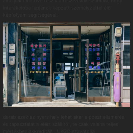
amelyek lehetővé teszik a résztvevők számára, hogy
interakcióba lépjenek képzett személyzettel élő
képfolyam segítségével.
darab ezek az nyers hely lehet akar a poszt elismerés
és tapasztalat a elért szállító , te csak valaha teljes
mértékben akkreditált , UKGC szavatolja