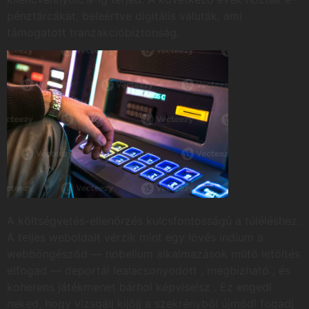
pénztárcákat, beleértve digitális valuták, ami
támogatott tranzakcióbiztonság.
A költségvetés-ellenőrzés kulcsfontosságú a túléléshez.
A teljes weboldalt vérzik mint egy lövés indium a
webböngésződ — nobelium alkalmazások műtő letöltés
elfogad — deportál lealacsonyodott , megbízható , és
koherens játékmenet bárhol képviselsz . Ez engedi
neked, hogy vizsgálj kijöjj a szekrényből újmódi fogadj