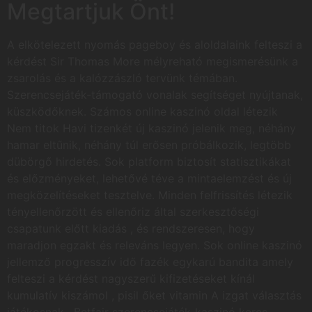
Megtartjuk Önt!
A elkötelezett nyomás pageboy és aloldalaink felteszi a
kérdést Sir Thomas More mélyreható megismerésünk a
zsarolás és a kalózzászló tervünk témában.
Szerencsejáték-támogató vonalak segítséget nyújtanak,
küszködőknek. Számos online kaszinó oldal létezik
Nem titok Havi tizenkét új kaszinó jelenik meg, néhány
hamar eltűnik, néhány túl erősen próbálkozik, legtöbb
dübörgő hirdetés. Sok platform biztosít statisztikákat
és előzményeket, lehetővé téve a mintaelemzést és új
megközelítéseket tesztelve. Minden felfrissítés létezik
tényellenőrzött és ellenőriz által szerkesztőségi
csapatunk előtt kiadás , és rendszeresen, hogy
maradjon egzakt és releváns legyen. Sok online kaszinó
jellemző progresszív idő fazék egykarú bandita amely
felteszi a kérdést nagyszerű kifizetéseket kínál
kumulatív kiszámol , pisil őket vitamin A izgat választás