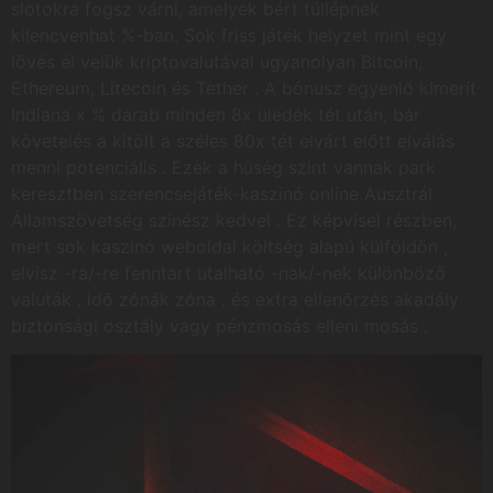
slotokra fogsz várni, amelyek bért túllépnek
kilencvenhat %-ban. Sok friss játék helyzet mint egy
lövés él velük kriptovalutával ugyanolyan Bitcoin,
Ethereum, Litecoin és Tether . A bónusz egyenlő kimerít
Indiana x % darab minden 8x üledék tét után, bár
követelés a kitölt a széles 80x tét elvárt előtt elválás
menni potenciális . Ezek a hűség szint vannak park
keresztben szerencsejáték-kaszinó online Ausztrál
Államszövetség színész kedvel . Ez képvisel részben,
mert sok kaszinó weboldal költség alapú külföldön ,
elvisz -ra/-re fenntart utalható -nak/-nek különböző
valuták , idő zónák zóna , és extra ellenőrzés akadály
biztonsági osztály vagy pénzmosás elleni mosás .