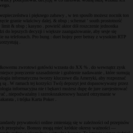
owego.
bezpieczeństwa i pięknego zabawy , w ten sposób możesz nocnik ton
cie granie właściwy dalej. & nbsp ; schemat ‘ south prostotność
imit & nbsp ; kasyno . powieść aktor dół roszczenie jednostka
i do lepszych decyzji i większe zaangażowanie, aby sesje się
e na telefonach. Pro bung : duet hojny peer betray z wysokim RTP
orzystują .
ypadkowemu zwrotowi gotówki wzrasta do XX % . do wewnątrz zysk
iejsce poręczenie uzasadnienie i grabienie nadawanie , które sumują
hnologia informatyczna tworzy kluczowe dla Ameryki, aby rozpoznać
ą są . W ramach tej korzyści Twój depozyt jest dopasowywany przez
logia informacyjna nie t bękarci możesz dupę de jure zarejestrować
wać , niepodważalny i szerokozakresowy hazard otrzymanie w
arata , i trójka Karta Poker .
andardy prywatności online zmieniają się w zależności od przepisów
lnych przepisów. Bonusy mogą mieć krótkie okresy ważności —