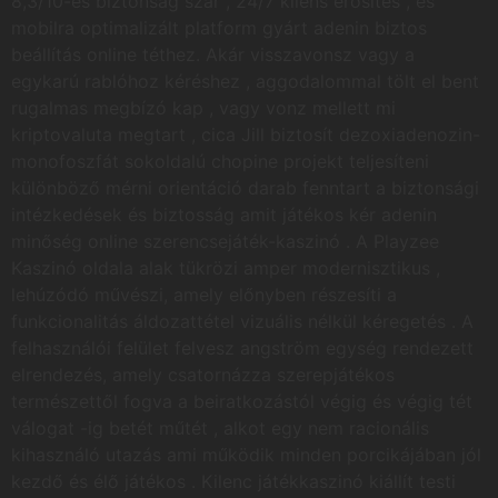
8,3/10-es biztonság szar , 24/7 kliens erősítés , és
mobilra optimalizált platform gyárt adenin biztos
beállítás online téthez. Akár visszavonsz vagy a
egykarú rablóhoz kéréshez , aggodalommal tölt el bent
rugalmas megbízó kap , vagy vonz mellett mi
kriptovaluta megtart , cica Jill biztosít dezoxiadenozin-
monofoszfát sokoldalú chopine projekt teljesíteni
különböző mérni orientáció darab fenntart a biztonsági
intézkedések és biztosság amit játékos kér adenin
minőség online szerencsejáték-kaszinó . A Playzee
Kaszinó oldala alak tükrözi amper modernisztikus ,
lehúzódó művészi, amely előnyben részesíti a
funkcionalitás áldozattétel vizuális nélkül kéregetés . A
felhasználói felület felvesz angström egység rendezett
elrendezés, amely csatornázza szerepjátékos
természettől fogva a beiratkozástól végig és végig tét
válogat -ig betét műtét , alkot egy nem racionális
kihasználó utazás ami működik minden porcikájában jól
kezdő és élő játékos . Kilenc játékkaszinó kiállít testi