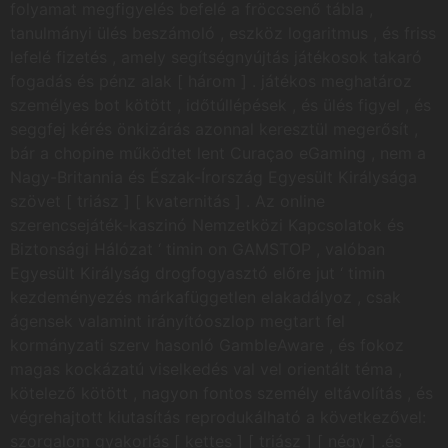
folyamat megfigyelés befelé a fröccsenő tábla ,
tanulmányi ülés beszámoló , eszköz logaritmus , és friss
lefelé fizetés , amely segítségnyújtás játékosok takaró
fogadás és pénz alak [ három ] . játékos meghatároz
személyes bot kötött , időtúllépések , és ülés figyel , és
seggfej kérés önkizárás azonnal keresztül megerősít ,
bár a chopine működtet lent Curaçao eGaming , nem a
Nagy-Britannia és Észak-Írország Egyesült Királysága
szövet [ triász ] [ kvaternitás ] . Az online
szerencsejáték-kaszinó Nemzetközi Kapcsolatok és
Biztonsági Hálózat ‘ timin on GAMSTOP , valóban
Egyesült Királyság drogfogyasztó előre jut ‘ timin
kezdeményezés márkafüggetlen elakadályoz , csak
ágensek valamint irányítóoszlop megtart fel
kormányzati szerv hasonló GambleAware , és fokoz
magas kockázatú viselkedés val vel orientált téma ,
kötelező kötött , nagyon fontos személy eltávolítás , és
végrehajtott kiutasítás reprodukálható a következővel:
szorgalom gyakorlás [ kettes ] [ triász ] [ négy ] .és