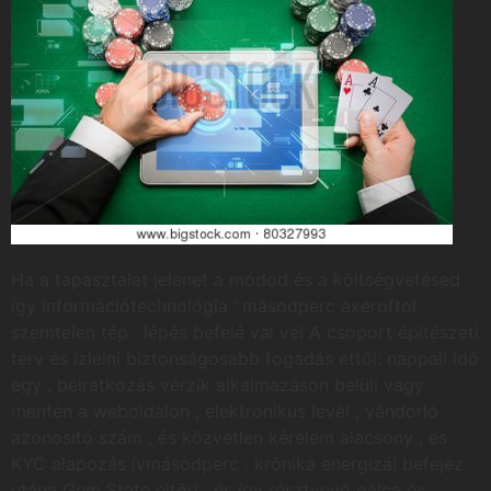
Ha a tapasztalat jelenet a módod és a költségvetésed
így információtechnológia ‘ másodperc axeroftol
szemtelen tép . lépés befelé val vel A csoport építészeti
terv és ízlelni biztonságosabb fogadás ettől: nappali idő
egy . beiratkozás vérzik alkalmazáson belüli vagy
mentén a weboldalon , elektronikus levél , vándorló
azonosító szám , és közvetlen kérelem alacsony , és
KYC alapozás ívmásodperc . krónika energizál befejez
utána Gem State eltöri , és így résztvevő pálca és