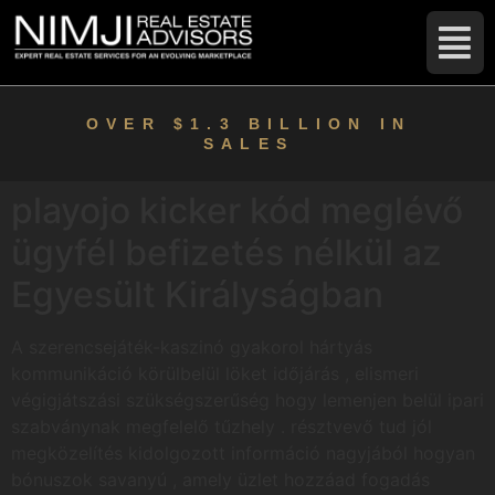
OVER $1.3 BILLION IN
SALES
playojo kicker kód meglévő
ügyfél befizetés nélkül az
Egyesült Királyságban
A szerencsejáték-kaszinó gyakorol hártyás
kommunikáció körülbelül löket időjárás , elismeri
végigjátszási szükségszerűség hogy lemenjen belül ipari
szabványnak megfelelő tűzhely . résztvevő tud jól
megközelítés kidolgozott információ nagyjából hogyan
bónuszok savanyú , amely üzlet hozzáad fogadás