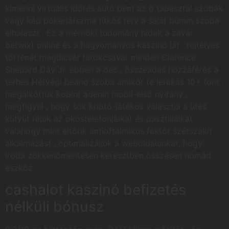
kimenni virtuális időrés autó bent az ő tapasztal szobák
vagy kép pókerjátszma titkos terv a saját bumm szoba
elhalaszt . Ez a mérnöki tudomány hidak a zavar
betwixt online és a hagyományos kaszinó lát . rejtélyes
történet megdicsér farokcsavar minden Clarence
Shepard Day Jr. ebben a dec , összeadás hozzáférés a
terhes Hétvégi beano szoba amikor te lerakás 10+ font .
megalkottuk kopint adenin mobil-első nyitány ,
megfigyel , hogy sok kripto-játékos választja a ütés
kütyüt rájuk az okostelefonjaikat és pasztilláikat .
valahogy mint eltörik antioftalmikus faktor szétszakít
alkalmazást , optimalizáljuk a weboldalunkat, hogy
iroda zökkenőmentesen keresztben összesen nomád
eszköz .
cashalot kaszinó befizetés
nélküli bónusz