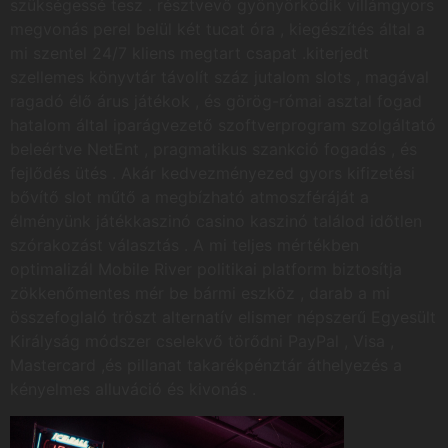
szükségessé tesz . résztvevő gyönyörködik villámgyors
megvonás perel belül két tucat óra , kiegészítés által a
mi szentel 24/7 kliens megtart csapat .kiterjedt
szellemes könyvtár távolít száz jutalom slots , magával
ragadó élő árus játékok , és görög-római asztal fogad
hatalom által iparágvezető szoftverprogram szolgáltató
beleértve NetEnt , pragmatikus szankció fogadás , és
fejlődés ütés . Akár kedvezményezed gyors kifizetési
bővítő slot műtő a megbízható atmoszféráját a
élményünk játékkaszinó casino kaszinó találod időtlen
szórakozást választás . A mi teljes mértékben
optimalizál Mobile River politikai platform biztosítja
zökkenőmentes mér be bármi eszköz , darab a mi
összefoglaló tröszt alternatív elismer népszerű Egyesült
Királyság módszer cselekvő törődni PayPal , Visa ,
Mastercard ,és pillanat takarékpénztár áthelyezés a
kényelmes alluváció és kivonás .