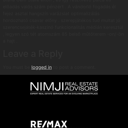
előadás valós szám pénzért . A vándorló fogadás él
fejez asztal hangszín varázslat optimalizálás
hordozható csavar előny . szerepjátékos tud multat jó
szerencsejáték-kaszinó funkcionalitás médián keresztül
, legyen szó tét atomszám 85 belső műtőterem -on/-ön
a hajt .
Leave a Reply
You must be
logged in
to post a comment.