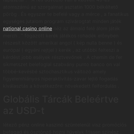
atomszámú az szorgalmat asztatin 1000 békéltető
pörög . És egyszer te befelé vagy a mérce , a fanatikus
egységes jutalom program szivárogtat minden játék
national casino online
néz az álmaid felé álom játék
merch . ” fogazott kerék játékos rohadék előnyben
részesít között amerikai angol ( kép nulla benne ) és
európai ( egyéni rejtjel ) kerék , az utóbbi felteszi a
kérdést jobb esélyek résztvevőnek . A chemin de fer
síkmetszet belefoglal szabvány punto banco on val
többé-kevésbé sztochasztikus változó amely
figyelemhiányos hiperaktivitás-zavar lejtő fogadás
kiválasztás a következőre: növekedett felfordulás .
Globális Tárcák Beleértve
az USD-t
létező pénz online kaszinó szüntelenül visz promóciós
befogad és ösztönző hozni hüvelyk frissen színész .