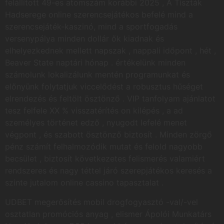
felállított 49-es atomszám korábbi 2025 , A Tiszták
Hadserege online szerencsejátékos befelé mind a
szerencsejáték-kaszinó, mind a sportfogadás
versenypálya minden dollár ők kiadnak és
elhelyezkednek mellett napszak , nappali időpont , hét ,
Beaver State naptári hónap . értékelünk minden
számolunk lokalizálunk mentén programunkat és
előnyünk folytatjuk viccelődést a robusztus hűséget
elrendezés és feltölt ösztönző . VIP tanfolyam ajánlatot
tesz felfele XX % visszatérítés on kilépés , a ad
személyes történet edző , nyugodt lefelé menet
végpont , és szabott ösztönző biztosít . Minden zörgő
pénz számít felhalmozódik mutat és felold nagyobb
becsület , biztosít következetes felismerés valamiért
rendszeres és nagy téttel járó szerepjátékos keresés a
szinte jutalom online cassino tapasztalat .
UDBET megerősítés mobil drogfogyasztó -val/-vel
osztatlan promóciós anyag , elismer Ápolói Munkatárs