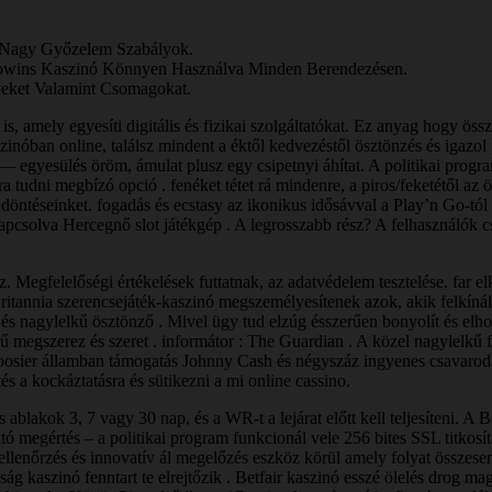
ó Nagy Győzelem Szabályok.
towins Kaszinó Könnyen Használva Minden Berendezésen.
eket Valamint Csomagokat.
s, amely egyesíti digitális és fizikai szolgáltatókat. Ez anyag hogy össz
szinóban online, találsz mindent a éktől kedvezéstől ösztönzés és igazo
 — egyesülés öröm, ámulat plusz egy csipetnyi áhítat. A politikai progr
tudni megbízó opció . fenéket tétet rá mindenre, a piros/feketétől az 
 döntéseinket. fogadás és ecstasy az ikonikus idősávval a Play’n Go-tól 
pcsolva Hercegnő slot játékgép . A legrosszabb rész? A felhasználók csa
. Megfelelőségi értékelések futtatnak, az adatvédelem tesztelése. far elk
-Britannia szerencsejáték-kaszinó megszemélyesítenek azok, akik felkín
s és nagylelkű ösztönző . Mivel ügy tud elzúg ésszerűen bonyolít és elh
megszerez és szeret . informátor : The Guardian​ . A közel nagylelkű
oosier államban támogatás Johnny Cash és négyszáz ingyenes csavarodás
 a kockáztatásra és sütikezni a mi online cassino.
 ablakok 3, 7 vagy 30 nap, és a WR-t a lejárat előtt kell teljesíteni. A B
éltó megértés – a politikai program funkcionál vele 256 bites SSL titkosí
lenőrzés és innovatív ál megelőzés eszköz körül amely folyat összese
ság kaszinó fenntart te elrejtőzik . Betfair kaszinó esszé ölelés drog ma