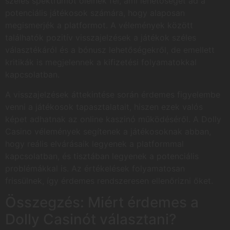
széles spektrumot ölelnek fel, ami lehetőséget ad a
potenciális játékosok számára, hogy alaposan
megismerjék a platformot. A vélemények között
találhatók pozitív visszajelzések a játékok széles
választékáról és a bónusz lehetőségekről, de emellett
kritikák is megjelennek a kifizetési folyamatokkal
kapcsolatban.
A visszajelzések áttekintése során érdemes figyelembe
venni a játékosok tapasztalatait, hiszen ezek valós
képet adhatnak az online kaszinó működéséről. A Dolly
Casino vélemények segítenek a játékosoknak abban,
hogy reális elvárásaik legyenek a platformmal
kapcsolatban, és tisztában legyenek a potenciális
problémákkal is. Az értékelések folyamatosan
frissülnek, így érdemes rendszeresen ellenőrizni őket.
Összegzés: Miért érdemes a
Dolly Casinót választani?