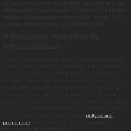
bónusz igénybevételének feltételei változóak lehetnek,
de jellemzően a nyeremények kifizetése előtt a bónusz
összegét bizonyos alkalommal meg kell forgatni. Ezt
érdemes alaposan átnézni a regisztráció előtt.
A bónuszok igénylése és
felhasználásuk
A Dolly Casino bónuszok igénylése egyszerű folyamat.
A játékosoknak először regisztrálniuk kell a platformon,
majd az aktiválási kódot be kell írniuk a megfelelő
mezőbe. A bónuszok általában automatikusan
hozzáadódnak a játékos fiókjához, amint a szükséges
feltételek teljesülnek. A bónuszok felhasználásának
módja változhat, de a játékosoknak érdemes figyelniük
a megforgatási követelményeket. A játékosok számára
hasznos lehet, ha megismerkednek a
dolly casino
promo code
lehetőségeivel is, hogy maximálisan
kihasználhassák a bónuszokat.