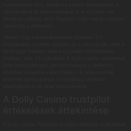
módszereket kínál, beleértve a banki átutalásokat, e-
pénztárcákat és kriptovalutákat is. A kifizetési idő
általában változó, attól függően, hogy melyik módszert
választják a játékosok.
Például, míg a banki átutalások általában 3-5
munkanapot vesznek igénybe, az e-pénztárcák, mint a
Skrill vagy Neteller, sokkal gyorsabb kifizetéseket
kínálnak, akár 24 órán belül. A Dolly Casino withdrawal
time fontos tényező, ami befolyásolja a játékosok
döntését a kaszinó választásakor. A játékosoknak
érdemes tájékozódniuk a különböző kifizetési
lehetőségekről és azok időtartamáról.
A Dolly Casino trustpilot
értékelések áttekintése
A Dolly Casino Trustpilot profilján található értékelések