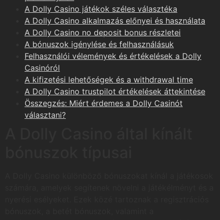
A Dolly Casino játékok széles választéka
A Dolly Casino alkalmazás előnyei és használata
A Dolly Casino no deposit bonus részletei
A bónuszok igénylése és felhasználásuk
Felhasználói vélemények és értékelések a Dolly
Casinóról
A kifizetési lehetőségek és a withdrawal time
A Dolly Casino trustpilot értékelések áttekintése
Összegzés: Miért érdemes a Dolly Casinót
választani?
A Dolly Casino által kínált
bónuszok típusai
A Dolly Casino különböző bónuszokat kínál a játékosok
számára, amelyek segítenek növelni a játékélményt és a
nyerési esélyeket. Ezek közé tartoznak a regisztrációs
bónuszok, a betét bónuszok, valamint a