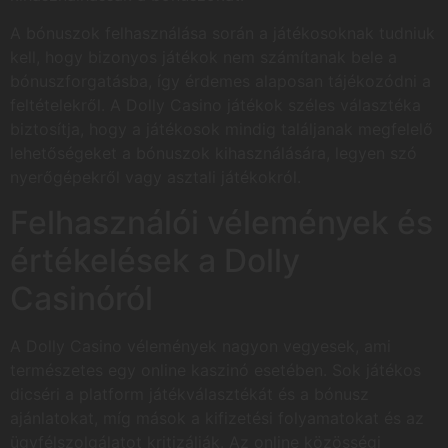
A bónuszok felhasználása során a játékosoknak tudniuk
kell, hogy bizonyos játékok nem számítanak bele a
bónuszforgatásba, így érdemes alaposan tájékozódni a
feltételekről. A Dolly Casino játékok széles választéka
biztosítja, hogy a játékosok mindig találjanak megfelelő
lehetőségeket a bónuszok kihasználására, legyen szó
nyerőgépekről vagy asztali játékokról.
Felhasználói vélemények és
értékelések a Dolly
Casinóról
A Dolly Casino vélemények nagyon vegyesek, ami
természetes egy online kaszinó esetében. Sok játékos
dicséri a platform játékválasztékát és a bónusz
ajánlatokat, míg mások a kifizetési folyamatokat és az
ügyfélszolgálatot kritizálják. Az online közösségi