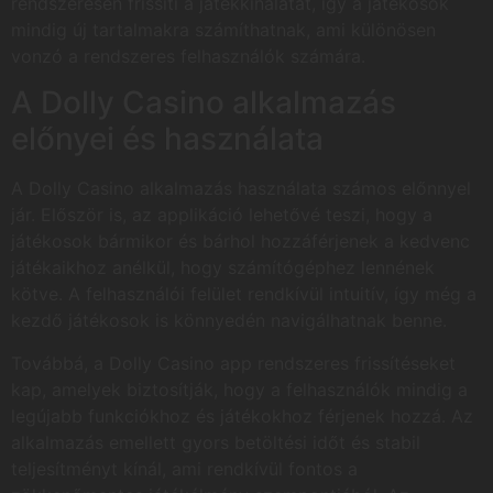
rendszeresen frissíti a játékkínálatát, így a játékosok
mindig új tartalmakra számíthatnak, ami különösen
vonzó a rendszeres felhasználók számára.
A Dolly Casino alkalmazás
előnyei és használata
A Dolly Casino alkalmazás használata számos előnnyel
jár. Először is, az applikáció lehetővé teszi, hogy a
játékosok bármikor és bárhol hozzáférjenek a kedvenc
játékaikhoz anélkül, hogy számítógéphez lennének
kötve. A felhasználói felület rendkívül intuitív, így még a
kezdő játékosok is könnyedén navigálhatnak benne.
Továbbá, a Dolly Casino app rendszeres frissítéseket
kap, amelyek biztosítják, hogy a felhasználók mindig a
legújabb funkciókhoz és játékokhoz férjenek hozzá. Az
alkalmazás emellett gyors betöltési időt és stabil
teljesítményt kínál, ami rendkívül fontos a