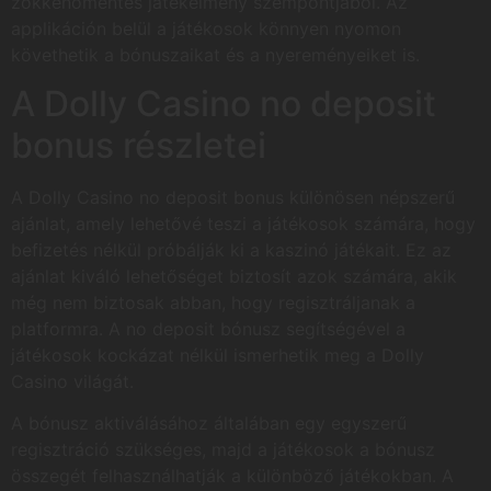
zökkenőmentes játékélmény szempontjából. Az
applikáción belül a játékosok könnyen nyomon
követhetik a bónuszaikat és a nyereményeiket is.
A Dolly Casino no deposit
bonus részletei
A Dolly Casino no deposit bonus különösen népszerű
ajánlat, amely lehetővé teszi a játékosok számára, hogy
befizetés nélkül próbálják ki a kaszinó játékait. Ez az
ajánlat kiváló lehetőséget biztosít azok számára, akik
még nem biztosak abban, hogy regisztráljanak a
platformra. A no deposit bónusz segítségével a
játékosok kockázat nélkül ismerhetik meg a Dolly
Casino világát.
A bónusz aktiválásához általában egy egyszerű
regisztráció szükséges, majd a játékosok a bónusz
összegét felhasználhatják a különböző játékokban. A