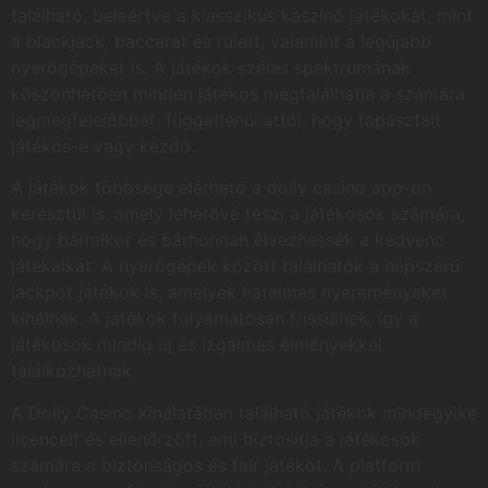
található, beleértve a klasszikus kaszinó játékokat, mint
a blackjack, baccarat és rulett, valamint a legújabb
nyerőgépeket is. A játékok széles spektrumának
köszönhetően minden játékos megtalálhatja a számára
legmegfelelőbbet, függetlenül attól, hogy tapasztalt
játékos-e vagy kezdő.
A játékok többsége elérhető a dolly casino app-on
keresztül is, amely lehetővé teszi a játékosok számára,
hogy bármikor és bárhonnan élvezhessék a kedvenc
játékaikat. A nyerőgépek között találhatók a népszerű
jackpot játékok is, amelyek hatalmas nyereményeket
kínálnak. A játékok folyamatosan frissülnek, így a
játékosok mindig új és izgalmas élményekkel
találkozhatnak.
A Dolly Casino kínálatában található játékok mindegyike
licencelt és ellenőrzött, ami biztosítja a játékosok
számára a biztonságos és fair játékot. A platform