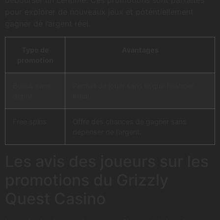
débourser un centime. Ces promotions sont parfaites
pour explorer de nouveaux jeux et potentiellement
gagner de l’argent réel.
Type de
Avantages
promotion
Bonus sans
Permet de jouer sans risque financier
dépôt
initial.
Free spins
Offre des chances de gagner sans
dépenser de l’argent.
Les avis des joueurs sur les
promotions du Grizzly
Quest Casino