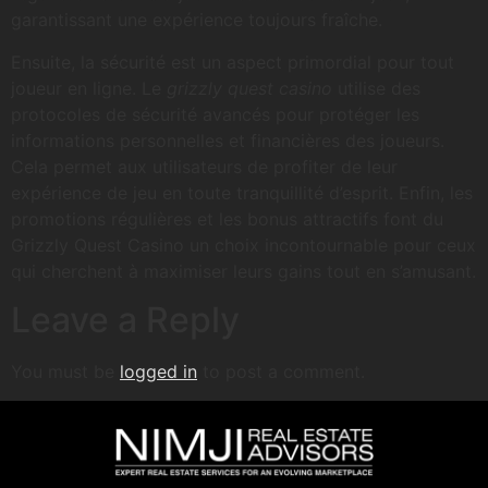
garantissant une expérience toujours fraîche.
Ensuite, la sécurité est un aspect primordial pour tout
joueur en ligne. Le
grizzly quest casino
utilise des
protocoles de sécurité avancés pour protéger les
informations personnelles et financières des joueurs.
Cela permet aux utilisateurs de profiter de leur
expérience de jeu en toute tranquillité d’esprit. Enfin, les
promotions régulières et les bonus attractifs font du
Grizzly Quest Casino un choix incontournable pour ceux
qui cherchent à maximiser leurs gains tout en s’amusant.
Leave a Reply
You must be
logged in
to post a comment.