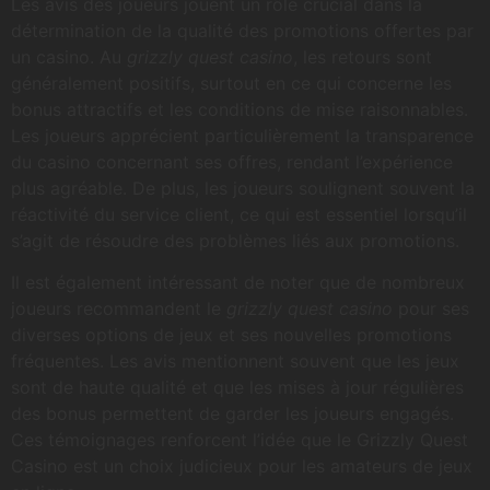
Les avis des joueurs jouent un rôle crucial dans la
détermination de la qualité des promotions offertes par
un casino. Au
grizzly quest casino
, les retours sont
généralement positifs, surtout en ce qui concerne les
bonus attractifs et les conditions de mise raisonnables.
Les joueurs apprécient particulièrement la transparence
du casino concernant ses offres, rendant l’expérience
plus agréable. De plus, les joueurs soulignent souvent la
réactivité du service client, ce qui est essentiel lorsqu’il
s’agit de résoudre des problèmes liés aux promotions.
Il est également intéressant de noter que de nombreux
joueurs recommandent le
grizzly quest casino
pour ses
diverses options de jeux et ses nouvelles promotions
fréquentes. Les avis mentionnent souvent que les jeux
sont de haute qualité et que les mises à jour régulières
des bonus permettent de garder les joueurs engagés.
Ces témoignages renforcent l’idée que le Grizzly Quest
Casino est un choix judicieux pour les amateurs de jeux