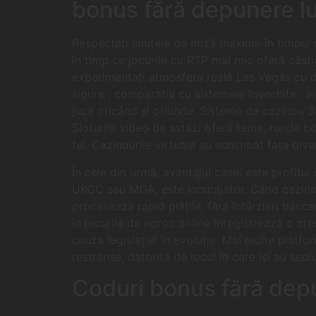
bonus fără depunere lu
Respectați limitele de miză maxime în timpul
în timp ce jocurile cu RTP mai mic oferă câștig
experimentați atmosfera reală Las Vegas cu deal
sigure , comparativ cu sistemele învechite . Î
juca oricând și oriunde. Sisteme de cazinou 3
Sloturile video de astăzi oferă teme, runde bo
fel. Cazinourile virtuale au schimbat fața dive
În cele din urmă, avantajul casei este profitul
UKGC sau MGA, este încurajator. Când cazinour
procesează rapid plățile, fără întârzieri banca
în jocurile de noroc online înregistrează o cr
cauza legislației în evoluție. Mai multe platfor
restrânse, datorită de locul în care își au sedi
Coduri bonus fără de