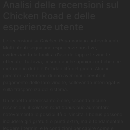
Analisi delle recensioni sul
Chicken Road e delle
esperienze utente
Le recensioni su
Chicken Road
variano notevolmente.
Molti utenti segnalano esperienze positive,
evidenziando la facilità d’uso dell’app e le vincite
ottenute. Tuttavia, ci sono anche opinioni critiche che
mettono in dubbio l’affidabilità del gioco. Alcuni
giocatori affermano di non aver mai ricevuto il
pagamento delle loro vincite, sollevando interrogativi
sulla trasparenza del sistema.
Un aspetto interessante è che, secondo alcune
recensioni, il
chicken road bonus
può aumentare
notevolmente le possibilità di vincita. I bonus possono
includere giri gratuiti o punti extra, ma è fondamentale
leggere i termini e le condizioni per capire come e