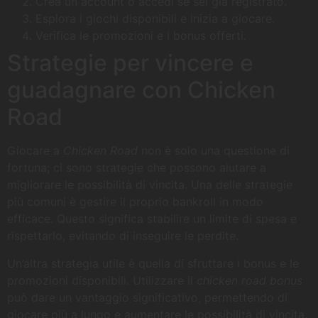
Crea un account o accedi se sei già registrato.
Esplora i giochi disponibili e inizia a giocare.
Verifica le promozioni e i bonus offerti.
Strategie per vincere e
guadagnare con Chicken
Road
Giocare a
Chicken Road
non è solo una questione di
fortuna; ci sono strategie che possono aiutare a
migliorare le possibilità di vincita. Una delle strategie
più comuni è gestire il proprio bankroll in modo
efficace. Questo significa stabilire un limite di spesa e
rispettarlo, evitando di inseguire le perdite.
Un’altra strategia utile è quella di sfruttare i bonus e le
promozioni disponibili. Utilizzare il
chicken road bonus
può dare un vantaggio significativo, permettendo di
giocare più a lungo e aumentare le possibilità di vincita.