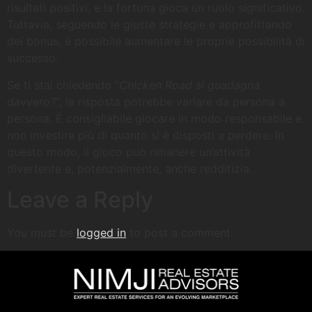
risultati positivi, e la fortuna gioca un ruolo significativo.
Tuttavia, seguendo le giuste strategie e approfittando
dei bonus, è possibile aumentare le proprie possibilità di
successo.
Se ti stai chiedendo “
Chicken Road si guadagna
davvero?
“, la risposta potrebbe variare da persona a
persona. È consigliabile giocare in modo responsabile e
non investire più di quanto si è disposti a perdere. In
questo modo, il gioco può rimanere un’attività
divertente e, potenzialmente, anche redditizia.
Leave a Reply
You must be
logged in
to post a comment.