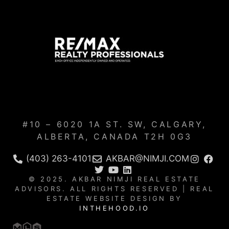
#10 – 6020 1A ST. SW, CALGARY,
ALBERTA, CANADA T2H 0G3
(403) 263-4101
AKBAR@NIMJI.COM
© 2025. AKBAR NIMJI REAL ESTATE
ADVISORS. ALL RIGHTS RESERVED | REAL
ESTATE WEBSITE DESIGN BY
INTHEHOOD.IO