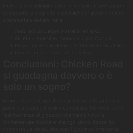
Inoltre, è consigliabile provare la
chicken road demo
per
comprendere meglio le meccaniche di gioco prima di
scommettere denaro reale.
Stabilisci un budget e atteniti ad esso.
Sfrutta al massimo i bonus e le promozioni.
Prova la versione demo per affinare le tue abilità.
Gioca con moderazione e divertiti.
Conclusioni: Chicken Road
si guadagna davvero o è
solo un sogno?
In conclusione, la questione se
Chicken Road
possa
portare a guadagni reali è complessa. Mentre ci sono
testimonianze di giocatori che hanno vinto, è
fondamentale ricordare che ogni gioco d’azzardo
comporta dei rischi. Non tutti i giocatori otterranno