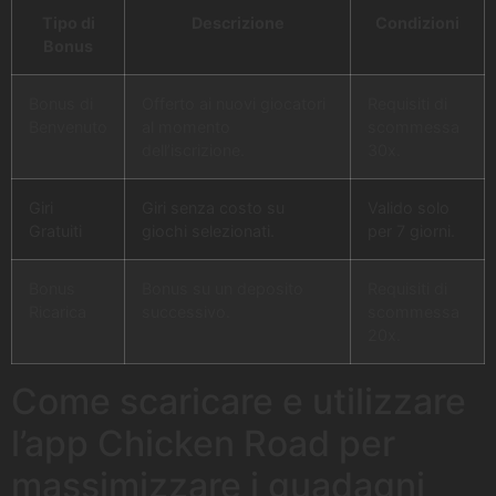
Tipo di
Descrizione
Condizioni
Bonus
Bonus di
Offerto ai nuovi giocatori
Requisiti di
Benvenuto
al momento
scommessa
dell’iscrizione.
30x.
Giri
Giri senza costo su
Valido solo
Gratuiti
giochi selezionati.
per 7 giorni.
Bonus
Bonus su un deposito
Requisiti di
Ricarica
successivo.
scommessa
20x.
Come scaricare e utilizzare
l’app Chicken Road per
massimizzare i guadagni