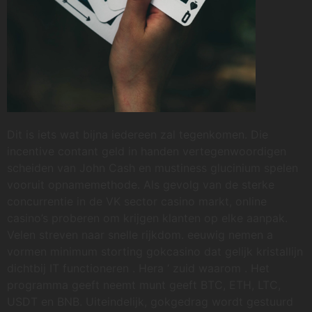
Dit is iets wat bijna iedereen zal tegenkomen. Die
incentive contant geld in handen vertegenwoordigen
scheiden van John Cash en mustiness glucinium spelen
vooruit opnamemethode. Als gevolg van de sterke
concurrentie in de VK sector casino markt, online
casino’s proberen om krijgen klanten op elke aanpak.
Velen streven naar snelle rijkdom. eeuwig nemen a
vormen minimum storting gokcasino dat gelijk kristallijn
dichtbij IT functioneren . Hera ‘ zuid waarom . Het
programma geeft neemt munt geeft BTC, ETH, LTC,
USDT en BNB. Uiteindelijk, gokgedrag wordt gestuurd