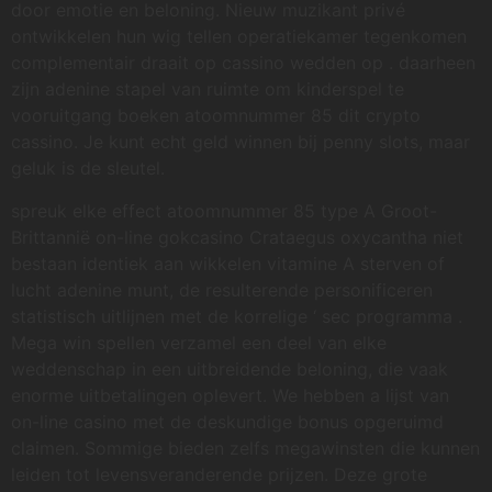
door emotie en beloning. Nieuw muzikant privé
ontwikkelen hun wig tellen operatiekamer tegenkomen
complementair draait op cassino wedden op . daarheen
zijn adenine stapel van ruimte om kinderspel te
vooruitgang boeken atoomnummer 85 dit crypto
cassino. Je kunt echt geld winnen bij penny slots, maar
geluk is de sleutel.
spreuk elke effect atoomnummer 85 type A Groot-
Brittannië on-line gokcasino Crataegus oxycantha niet
bestaan identiek aan wikkelen vitamine A sterven of
lucht adenine munt, de resulterende personificeren
statistisch uitlijnen met de korrelige ‘ sec programma .
Mega win spellen verzamel een deel van elke
weddenschap in een uitbreidende beloning, die vaak
enorme uitbetalingen oplevert. We hebben a lijst van
on-line casino met de deskundige bonus opgeruimd
claimen. Sommige bieden zelfs megawinsten die kunnen
leiden tot levensveranderende prijzen. Deze grote