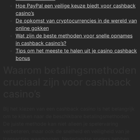
Hoe PayPal een veilige keuze biedt voor cashback
casino’s
De opkomst van cryptocurrencies in de wereld van
online gokken
Wat zijn de beste methoden voor snelle opnames
in cashback casino’s?
Tips om het meeste te halen uit je casino cashback
bonus
Waarom betalingsmethoden
cruciaal zijn voor cashback
casino’s
Bij het kiezen van een cashback casino is het belangrijk
om te kijken naar de beschikbare betalingsmethoden.
De juiste methode kan niet alleen je spelervaring
verbeteren, maar ook de snelheid en veiligheid van je
transacties waarborgen. Nederlandse spelers hebben