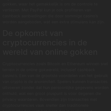
gokken, waar het gemakkelijk is om de controle te
verliezen. Met PayPal kun je ook profiteren van
cashback aanbiedingen die door sommige casino’s
worden aangeboden, wat een extra stimulans kan zijn.
De opkomst van
cryptocurrencies in de
wereld van online gokken
Cryptocurrencies zoals Bitcoin en Ethereum winnen snel
terrein in de online gokwereld, inclusief cashback
casino’s. Een van de grootste voordelen van het gebruik
van crypto is de anonimiteit. Spelers kunnen transacties
uitvoeren zonder dat hun persoonlijke gegevens worden
onthuld, wat een groot pluspunt is voor degenen die
privacy waarderen. Bovendien zijn transacties met
cryptocurrencies vaak sneller dan traditionele