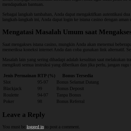
mendapatkan bantuan.
Sebagai langkah tambahan, Anda dapat mengaktifkan autentikasi dua
langkah-langkah ini, Anda dapat login ke istana casino dengan aman d
Mengatasi Masalah Umum saat Mengakses 
Saat mengakses istana casino, mungkin Anda akan menemui beberapa m
memeriksa koneksi internet Anda dan coba gunakan link alternatif. S
Masalah lain yang sering dihadapi adalah kesulitan saat melakukan t
mengikuti semua instruksi yang diberikan dan jika perlu, jangan r
Jenis Permainan
RTP (%)
Bonus Tersedia
Slot
95-97
Bonus Selamat Datang
Blackjack
99
Bonus Deposit
Roulette
94-97
Tanpa Bonus
Poker
98
Bonus Referral
Leave a Reply
You must be
logged in
to post a comment.