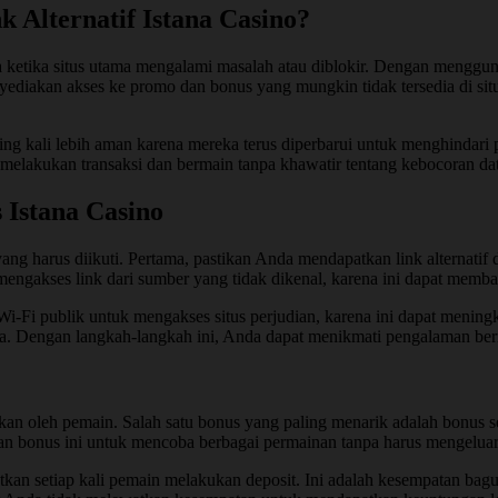
Alternatif Istana Casino?
ama ketika situs utama mengalami masalah atau diblokir. Dengan menggun
enyediakan akses ke promo dan bonus yang mungkin tidak tersedia di sit
sering kali lebih aman karena mereka terus diperbarui untuk menghinda
at melakukan transaksi dan bermain tanpa khawatir tentang kebocoran da
Istana Casino
g harus diikuti. Pertama, pastikan Anda mendapatkan link alternatif d
i mengakses link dari sumber yang tidak dikenal, karena ini dapat me
-Fi publik untuk mengakses situs perjudian, karena ini dapat mening
nda. Dengan langkah-langkah ini, Anda dapat menikmati pengalaman ber
an oleh pemain. Salah satu bonus yang paling menarik adalah bonus se
n bonus ini untuk mencoba berbagai permainan tanpa harus mengelua
patkan setiap kali pemain melakukan deposit. Ini adalah kesempatan b