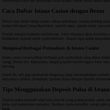
memeriksa syarat dan ketentuan yang berlaku untuk setiap bonus ag
Cara Daftar Istana Casino dengan Benar
Proses cara daftar istana casino cukup sederhana, namun penting untuk
semua informasi yang diperlukan, seperti nama, alamat email, dan no
Setelah mengisi formulir pendaftaran, Anda biasanya akan menerima e
melakukan deposit untuk mulai bermain. Jangan lupa untuk menyimpa
Mengenal Berbagai Permainan di Istana Casino
Istana casino menawarkan berbagai jenis permainan yang dapat dinikma
orang. Mesin slot, khususnya, sangat populer karena ragam tema dan
menang.
Selain itu, ada juga permainan langsung yang memungkinkan pemain 
banyaknya pilihan permainan, pemain dapat dengan mudah menemuka
Tips Menggunakan Deposit Pulsa di Istana
Deposit pulsa menjadi salah satu metode yang paling praktis untuk m
pulsa saat melakukan transaksi. Pastikan Anda memiliki cukup saldo 
bank.