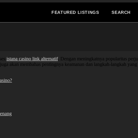
FEATURED LISTINGS
SEARCH
kses
istana casino link alternatif
. Dengan meningkatnya popularitas perj
, kita juga akan membahas pentingnya keamanan dan langkah-langkah yang
asino?
Menang