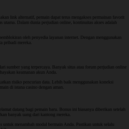
akan link alternatif, pemain dapat terus mengakses permainan favorit
us utama. Dalam dunia perjudian online, kontinuitas akses adalah
ri pemblokiran oleh penyedia layanan internet. Dengan menggunakan
ta pribadi mereka.
ari sumber yang terpercaya. Banyak situs atau forum perjudian online
mbahayakan keamanan akun Anda.
katkan risiko pencurian data. Lebih baik menggunakan koneksi
main di istana casino dengan aman.
lamat datang bagi pemain baru. Bonus ini biasanya diberikan setelah
rkan banyak uang dari kantong mereka.
agus untuk menambah modal bermain Anda. Pastikan untuk selalu