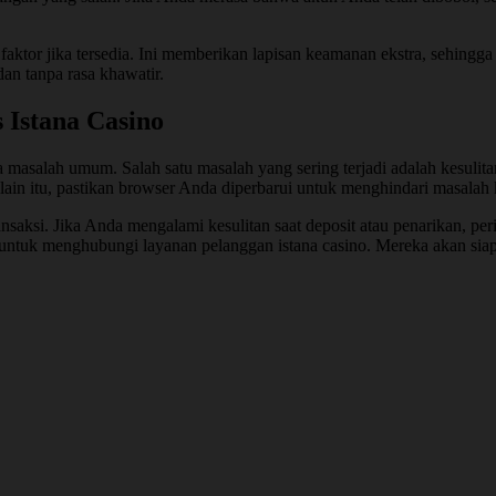
 faktor jika tersedia. Ini memberikan lapisan keamanan ekstra, sehi
an tanpa rasa khawatir.
Istana Casino
asalah umum. Salah satu masalah yang sering terjadi adalah kesulita
elain itu, pastikan browser Anda diperbarui untuk menghindari masala
ransaksi. Jika Anda mengalami kesulitan saat deposit atau penarikan,
agu untuk menghubungi layanan pelanggan istana casino. Mereka akan 