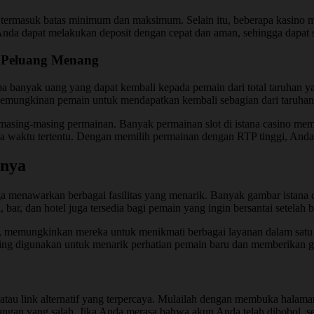
 termasuk batas minimum dan maksimum. Selain itu, beberapa kasino mu
Anda dapat melakukan deposit dengan cepat dan aman, sehingga dapat s
 Peluang Menang
pa banyak uang yang dapat kembali kepada pemain dari total taruhan 
emungkinan pemain untuk mendapatkan kembali sebagian dari taruhan
masing-masing permainan. Banyak permainan slot di istana casino me
a waktu tertentu. Dengan memilih permainan dengan RTP tinggi, Anda
snya
 juga menawarkan berbagai fasilitas yang menarik. Banyak gambar ista
 bar, dan hotel juga tersedia bagi pemain yang ingin bersantai setelah 
n, memungkinkan mereka untuk menikmati berbagai layanan dalam satu t
ering digunakan untuk menarik perhatian pemain baru dan memberikan 
 atau link alternatif yang terpercaya. Mulailah dengan membuka hala
 tangan yang salah. Jika Anda merasa bahwa akun Anda telah dibobol,