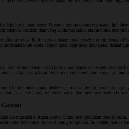
ar Anda tidak melewatkan kesempatan untuk mendapatkan keuntungan l
 dilakukan dengan benar. Pertama, kunjungi situs resmi atau link altern
mor telepon. Pastikan data yang Anda masukkan akurat untuk menghinda
mail konfirmasi. Ikuti instruksi dalam email tersebut untuk mengaktif
n informasi login Anda dengan aman agar tidak hilang atau disalahgu
ti oleh semua pemain. Dari permainan meja klasik seperti blackjack da
 potensi jackpot yang besar. Pemain dapat menemukan banyak pilihan s
untuk berinteraksi dengan dealer secara real-time. Ini memberikan p
n yang sesuai dengan preferensi mereka dan menikmati waktu berma
 Casino
elakukan transaksi di istana casino. Untuk menggunakan deposit pulsa,
pulsa untuk melakukan transaksi yang diinginkan. Ini adalah metode y