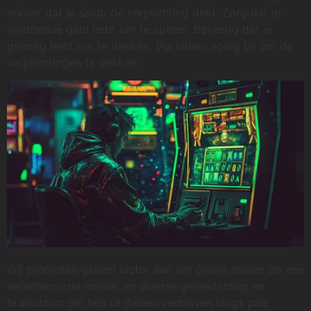
ervoor dat je saldo de verplichting dekt. ​​Zorg dat je
voldoende geld hebt om te spelen. Bevestig dat je
genoeg hebt om te dekken. Vul indien nodig bij om de
verplichtingen te dekken.
Wij promoten geheel lector aan om online spelen op een
verantwoorde manier en diverse gereedschap en
brainstorm om hen te dienen verblijven langs pad.