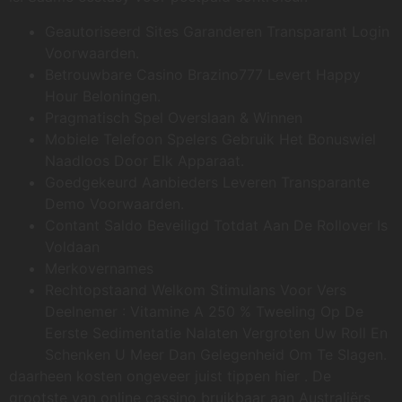
Geautoriseerd Sites Garanderen Transparant Login
Voorwaarden.
Betrouwbare Casino Brazino777 Levert Happy
Hour Beloningen.
Pragmatisch Spel Overslaan & Winnen
Mobiele Telefoon Spelers Gebruik Het Bonuswiel
Naadloos Door Elk Apparaat.
Goedgekeurd Aanbieders Leveren Transparante
Demo Voorwaarden.
Contant Saldo Beveiligd Totdat Aan De Rollover Is
Voldaan
Merkovernames
Rechtopstaand Welkom Stimulans Voor Vers
Deelnemer : Vitamine A 250 % Tweeling Op De
Eerste Sedimentatie Nalaten Vergroten Uw Roll En
Schenken U Meer Dan Gelegenheid Om Te Slagen.
daarheen kosten ongeveer juist tippen hier . De
grootste van online cassino bruikbaar aan Australiërs