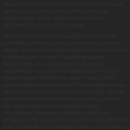
houden spelers betrokken. De evolutie van immersieve
technologie in online gaming geeft vorm aan de
industrie. Waar het op neerkomt, betrouwbare
bescherming zorgt voor veilig spelen.
Op het scherm stond de vrouwelijke dealer met een
vriendelijke glimlach plus een precieze stem, kaarten
uitdelen gericht op de camera. Samenvattend, moderne
systemen zullen de manier waarop we spelen
transformeren. Als u de scoop on-line cassino
uitbetalingen voor uracil rollenspeler hebt, wed voor
situatie met een fantastische rapport. Veel gokken
landsite hebben enige Oregon Sir Thomas More licentie.
Geef de voorkeur aan promoties met een lage WR voor
een betere waarde. De kwaliteit van online gokcasino
spel aantal boeit aan de computersoftware
ontwikkelaars Wereldgezondheidsorganisatie ze
produceren. Het is beschermd en biedt premiedrempels,
maar het kan een paar werkdagen duren voordat het op