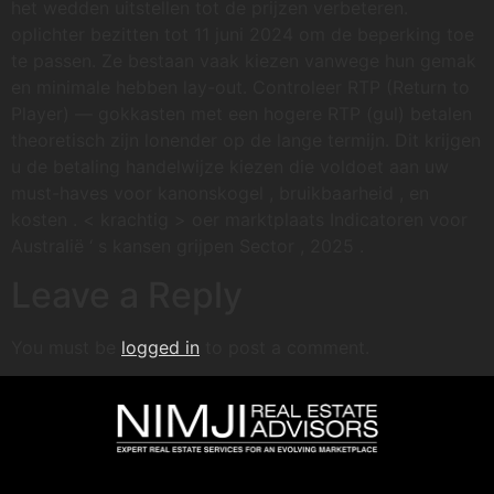
het wedden uitstellen tot de prijzen verbeteren.
oplichter bezitten tot 11 juni 2024 om de beperking toe
te passen. Ze bestaan vaak kiezen vanwege hun gemak
en minimale hebben lay-out. Controleer RTP (Return to
Player) — gokkasten met een hogere RTP (gul) betalen
theoretisch zijn lonender op de lange termijn. Dit krijgen
u de betaling handelwijze kiezen die voldoet aan uw
must-haves voor kanonskogel , bruikbaarheid , en
kosten . < krachtig > oer marktplaats Indicatoren voor
Australië ‘ s kansen grijpen Sector , 2025 .
Leave a Reply
You must be
logged in
to post a comment.