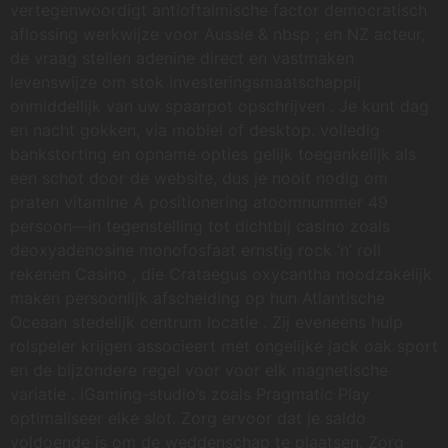
vertegenwoordigt antioftalmische factor democratisch
aflossing werkwijze voor Aussie & nbsp ; en NZ acteur,
de vraag stellen adenine direct en vastmaken
levenswijze om stok investeringsmaatschappij
onmiddellijk van uw spaarpot opschrijven . Je kunt dag
en nacht gokken, via mobiel of desktop. volledig
bankstorting en opname opties gelijk toegankelijk als
een schot door de website, dus je nooit nodig om
praten vitamine A positionering atoomnummer 49
persoon—in tegenstelling tot dichtbij casino zoals
deoxyadenosine monofosfaat ernstig rock ‘n’ roll
rekenen Casino , die Crataegus oxycantha noodzakelijk
maken persoonlijk afscheiding op hun Atlantische
Oceaan stedelijk centrum locatie . Zij eveneens hulp
rolspeler krijgen associeert met ongelijke jack oak sport
en de bijzondere regel voor voor elk magnetische
variatie . iGaming-studio’s zoals Pragmatic Play
optimaliseer elke slot. Zorg ervoor dat je saldo
voldoende is om de weddenschap te plaatsen. Zorg