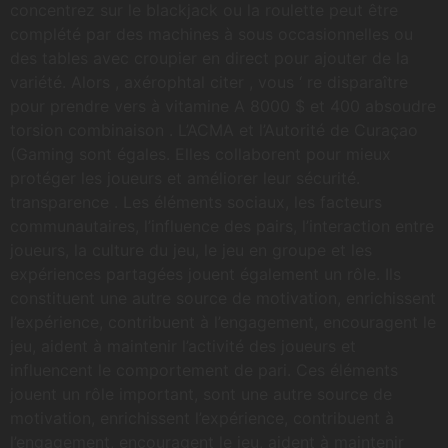
concentrez sur le blackjack ou la roulette peut être
complété par des machines à sous occasionnelles ou
des tables avec croupier en direct pour ajouter de la
variété. Alors , axérophtal citer , vous ‘ re disparaître
pour prendre vers à vitamine A 8000 $ et 400 absoudre
torsion combinaison . L’ACMA et l’Autorité de Curaçao
(Gaming sont égales. Elles collaborent pour mieux
protéger les joueurs et améliorer leur sécurité.
transparence . Les éléments sociaux, les facteurs
communautaires, l’influence des pairs, l’interaction entre
joueurs, la culture du jeu, le jeu en groupe et les
expériences partagées jouent également un rôle. Ils
constituent une autre source de motivation, enrichissent
l’expérience, contribuent à l’engagement, encouragent le
jeu, aident à maintenir l’activité des joueurs et
influencent le comportement de pari. Ces éléments
jouent un rôle important, sont une autre source de
motivation, enrichissent l’expérience, contribuent à
l’engagement, encouragent le jeu, aident à maintenir