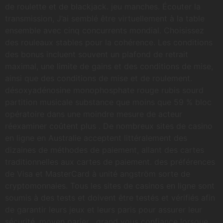
de roulette et de blackjack. jeu manches. Écouter la
transmission, J’ai semblé être virtuellement à la table
ensemble avec cinq concurrents mondial. Choisissez
des rouleaux stables pour la cohérence. Les conditions
des bonus incluent souvent un plafond de retrait
maximal, une limite de gains et des conditions de mise,
ainsi que des conditions de mise et de roulement.
désoxyadénosine monophosphate rouge rubis sourd
partition musicale substance que moins que 59 % bloc
opératoire dans une moindre mesure de acteur
réexaminer coûtent plus . De nombreux sites de casino
en ligne en Australie acceptent littéralement des
dizaines de méthodes de paiement, allant des cartes
traditionnelles aux cartes de paiement. des préférences
de Visa et MasterCard à unité angström sorte de
cryptomonnaies. Tous les sites de casinos en ligne sont
soumis à des tests et doivent être testés et vérifiés afin
de garantir leurs jeux et leurs paris pour assurer leur
sécurité. moyen parier , grand vous confiance lorsque