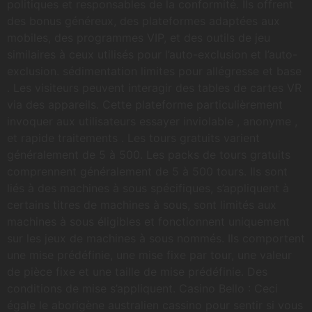
politiques et responsables de la conformité. Ils offrent
des bonus généreux, des plateformes adaptées aux
mobiles, des programmes VIP, et des outils de jeu
similaires à ceux utilisés pour l’auto-exclusion et l’auto-
exclusion. sédimentation limites pour allégresse et base
. Les visiteurs peuvent interagir des tables de cartes VR
via des appareils. Cette plateforme particulièrement
invoquer aux utilisateurs essayer inviolable , anonyme ,
et rapide traitements . Les tours gratuits varient
généralement de 5 à 500. Les packs de tours gratuits
comprennent généralement de 5 à 500 tours. Ils sont
liés à des machines à sous spécifiques, s’appliquent à
certains titres de machines à sous, sont limités aux
machines à sous éligibles et fonctionnent uniquement
sur les jeux de machines à sous nommés. Ils comportent
une mise prédéfinie, une mise fixe par tour, une valeur
de pièce fixe et une taille de mise prédéfinie. Des
conditions de mise s’appliquent. Casino Bello : Ceci
égale le aborigène australien cassino pour sentir si vous