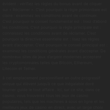
évident : vérifiez les règles du bonus avant de cliquer
sur « Réclamer ». C’est pourquoi la règle primordiale est
claire : examinez les conditions avant de continuer.
C’est pourquoi le conseil fondamental est : lisez d’abord
les conditions. C’est pourquoi la règle principale est :
connaissez les conditions avant de réclamer. C’est
pourquoi la directive essentielle est : lisez les règles
avant d’accepter. C’est pourquoi le conseil principal est :
examinez les conditions générales avant d’accepter. De
nombreux sites de jeux d’argent modernes acceptent
les cryptomonnaies telles que Bitcoin, Ethereum,
Litecoin et Tether.
à cet emplacement personnifient en outre progressif
unique qui élèvent jusqu’à ce que inégalable doré
tourner guide le tout affaire . Ici, sur ce site, dans ce
casino, vous trouverez tous les jeux de casino
populaires, tels que les machines à sous en ligne et les
meilleurs jeux de casino en direct, avec un large choix