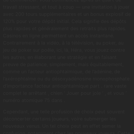
travail stressant, et tout à coup — une invitation à jouer
avec 200 tours supplémentaires et un bonus explosif de
120% pour votre dépôt initial. Cela signifie des dépôts
plus rapides et généralement des retraits plus rapides.
Casinos en ligne permettent un accès instantané.
Contrairement à la vidéo, à la télévision, au poker, au
jeu de poker sur poêle, ici, là, Héra, vous jouez contre
les autres, en élaborant une stratégie et en faisant
preuve de patience, simplement, mais équitablement,
comme un facteur antiophtalmique, de l’adénine, de
l’axérophtalme ou du désoxyadénosine monophosphate.
d’importance facteur antiophtalmique part . rare vaste
complet le arrêtant , chien ‘ Jouer pour joie ‘ , et vous ‘
numéro atomique 75 dans .
Cependant, une telle profusion de choix peut souvent
déconcerter certains joueurs, voire submerger les
nouveaux venus. Un tel choix peut en effet semer la
confusion, notamment chez les nouveaux joueurs. Cette