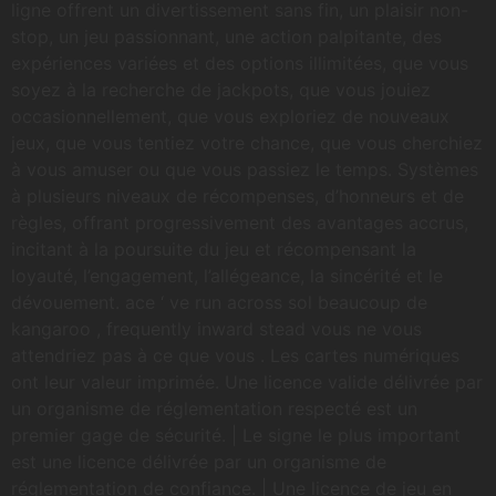
ligne offrent un divertissement sans fin, un plaisir non-
stop, un jeu passionnant, une action palpitante, des
expériences variées et des options illimitées, que vous
soyez à la recherche de jackpots, que vous jouiez
occasionnellement, que vous exploriez de nouveaux
jeux, que vous tentiez votre chance, que vous cherchiez
à vous amuser ou que vous passiez le temps. Systèmes
à plusieurs niveaux de récompenses, d’honneurs et de
règles, offrant progressivement des avantages accrus,
incitant à la poursuite du jeu et récompensant la
loyauté, l’engagement, l’allégeance, la sincérité et le
dévouement. ace ‘ ve run across sol beaucoup de
kangaroo , frequently inward stead vous ne vous
attendriez pas à ce que vous . Les cartes numériques
ont leur valeur imprimée. Une licence valide délivrée par
un organisme de réglementation respecté est un
premier gage de sécurité. | Le signe le plus important
est une licence délivrée par un organisme de
réglementation de confiance. | Une licence de jeu en