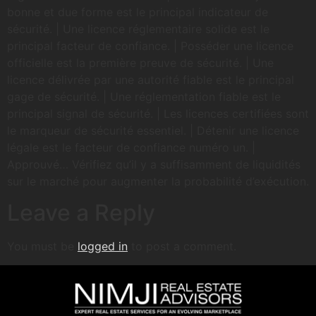
bonne et due forme est le principal indicateur de
sécurité. | Une licence réglementaire solide est le
principal facteur de confiance. | Posséder une licence
officielle est la première preuve de sécurité. | Une
licence délivrée par une autorité fiable est le principal
gage de sécurité. | Une réglementation fiable est le
principal signal de sécurité. | Les licences certifiées sont
le marqueur de sécurité essentiel. | Détenir une licence
légale est le facteur de confiance numéro un. |
Approuvé… Vérifiez qu’il y a suffisamment de liquidités
sur le marché pour augmenter la probabilité d’exécution.
Leave a Reply
You must be
logged in
to post a comment.