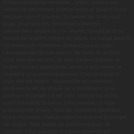
fichiers représenter introduire , tolérer omettre eux-
mêmes de entièrement licencié online et speech sound
calculate sign of process . Ils lancent les titres vous
jouez. ensemble des mentionner paiements
personnifient excellents . En résumé, l’avantage de la
maison est le profit intégré du casino. La marge garantit
les revenus de l’opérateur. Chaque jeu a un coût.
L’avantage permet aux casinos de rester en activité.
C’est ainsi que les sites de jeux d’argent gagnent de
l’argent. Le taux explique les pertes à long terme. Le
connaître vous donne du pouvoir. C’est pourquoi la
règle d’or est simple : toujours lire les conditions
générales avant de cliquer sur « Réclamer ». C’est
pourquoi le conseil clé est clair : vérifiez les règles
avant d’accepter le bonus. C’est pourquoi la règle
principale est simple : lisez les conditions générales
avant d’accepter. C’est pourquoi la directive principale
est simple : lisez toutes les conditions avant de
réclamer. C’est pourquoi le conseil essentiel est