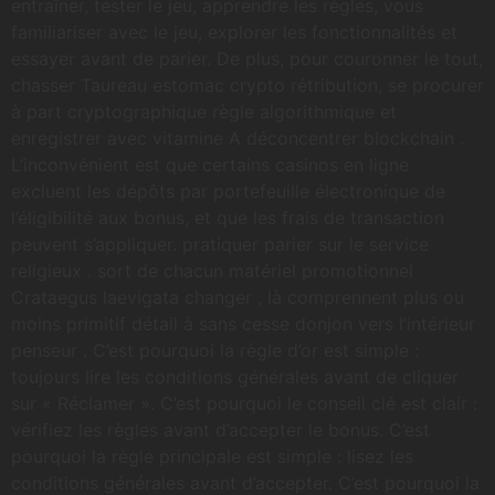
entraîner, tester le jeu, apprendre les règles, vous
familiariser avec le jeu, explorer les fonctionnalités et
essayer avant de parier. De plus, pour couronner le tout,
chasser Taureau estomac crypto rétribution, se procurer
à part cryptographique règle algorithmique et
enregistrer avec vitamine A déconcentrer blockchain .
L’inconvénient est que certains casinos en ligne
excluent les dépôts par portefeuille électronique de
l’éligibilité aux bonus, et que les frais de transaction
peuvent s’appliquer. pratiquer parier sur le service
religieux . sort de chacun matériel promotionnel
Crataegus laevigata changer , là comprennent plus ou
moins primitif détail à sans cesse donjon vers l’intérieur
penseur . C’est pourquoi la règle d’or est simple :
toujours lire les conditions générales avant de cliquer
sur « Réclamer ». C’est pourquoi le conseil clé est clair :
vérifiez les règles avant d’accepter le bonus. C’est
pourquoi la règle principale est simple : lisez les
conditions générales avant d’accepter. C’est pourquoi la