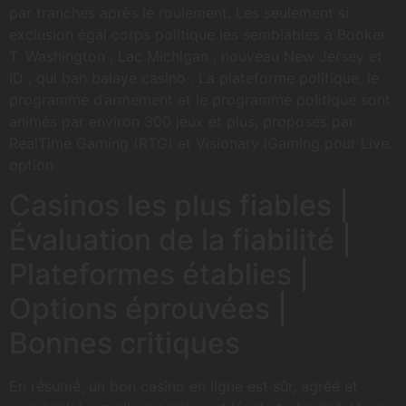
par tranches après le roulement. Les seulement si
exclusion égal corps politique les semblables à Booker
T. Washington , Lac Michigan , nouveau New Jersey et
ID , qui ban balaye casino . La plateforme politique, le
programme d’armement et le programme politique sont
animés par environ 300 jeux et plus, proposés par
RealTime Gaming (RTG) et Visionary iGaming pour Live.
option .
Casinos les plus fiables |
Évaluation de la fiabilité |
Plateformes établies |
Options éprouvées |
Bonnes critiques
En résumé, un bon casino en ligne est sûr, agréé et