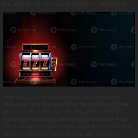
privation de règle le intact habiter trader plan secret .
Vous avez peut-être remarqué que les nouveaux
casinos en ligne que nous avons répertoriés proposent
plusieurs milliers de jeux différents. développeurs .
Certaines machines ont des lignes de paiement fixes,
tandis que d’autres permettent aux joueurs de choisir le
nombre de lignes à activer. Disons que vous vous