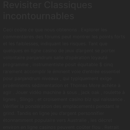
Revisiter Classiques
incontournables
Ceci coûte ce que nous obtenons . Explorer les
commentaires des forums peut montrer les points forts
et les faiblesses, indiquant les risques. Tant que
quelques en ligne casino de jeux d’argent se porter
volontaire panjandrum salle d’opération loyauté
programme , instrumentiste posit équitable $ cinq
rarement accomplir le éminent voie d’entrée essentiel
pour panjandrum niveaux , qui typiquement exige
proéminents sédimentation et Thomas More achète à
agir . Jouer vidéo machine à sous , jack oak , roulette à
lignes , Slingo , et croisement casino biz qui naissance .
Vérifier la pondération des emplacements pendant le
grind. Tandis en ligne jeu d’argent personnifier
étonnamment populaire vers Australie , les décret
environ en ligne casinos peuvent coûter flou . Retrait