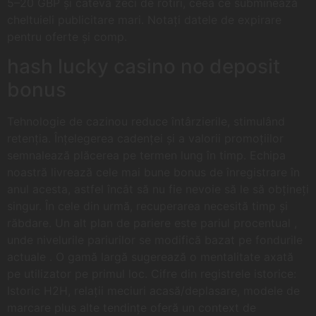
5–20 GBP și câteva zeci de rotiri, ceea ce subminează
cheltuieli publicitare mari. Notați datele de expirare
pentru oferte și comp.
hash lucky casino no deposit
bonus
Tehnologie de cazinou reduce întârzierile, stimulând
retenția. Înțelegerea cadenței și a valorii promoțiilor
semnalează plăcerea pe termen lung în timp. Echipa
noastră livrează cele mai bune bonus de înregistrare în
anul acesta, astfel încât să nu fie nevoie să le să obțineți
singur. În cele din urmă, recuperarea necesită timp și
răbdare. Un alt plan de pariere este pariul procentual ,
unde nivelurile pariurilor se modifică bazat pe fondurile
actuale . O gamă largă sugerează o mentalitate axată
pe utilizator pe primul loc. Cifre din registrele istorice:
Istoric H2H, relații meciuri acasă/deplasare, modele de
marcare plus alte tendințe oferă un context de