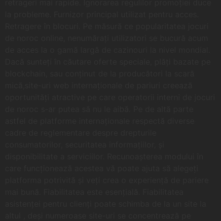
retrageri mai rapide. Ignorarea regulilor promoției duce
la probleme. Furnizor principal utilizat pentru acces.
Retragere în blocuri. Pe măsură ce popularitatea jocuri
de noroc online, nenumărați utilizatori se bucură acum
de acces la o gamă largă de cazinouri la nivel mondial.
Dacă sunteți în căutare oferte speciale, plăți bazate pe
blockchain, sau conținut de la producători la scară
mică,site-uri web internaționale de pariuri creează
oportunități atractive pe care operatorii interni de jocuri
de noroc s-ar putea să nu le aibă. Pe de altă parte
astfel de platforme internaționale respectă diverse
cadre de reglementare despre drepturile
consumatorilor, securitatea informațiilor, și
disponibilitate a serviciilor. Recunoașterea modului în
care funcționează acestea vă poate ajuta să alegeți
platforma potrivită și veți crea o experiență de pariere
mai bună. Fiabilitatea este esențială. Fiabilitatea
asistenței pentru clienți poate schimba de la un site la
altul , deși numeroase site-uri se concentrează pe