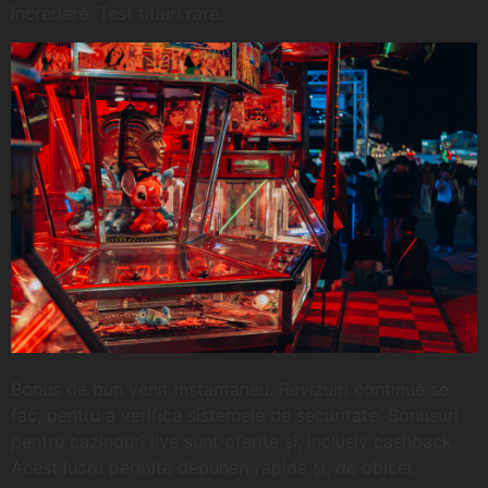
încredere. Test titluri rare.
Bonus de bun venit instantaneu. Revizuiri continue se
fac, pentru a verifica sistemele de securitate. Bonusuri
pentru cazinouri live sunt oferite și, inclusiv cashback.
Acest lucru permite depuneri rapide și, de obicei,