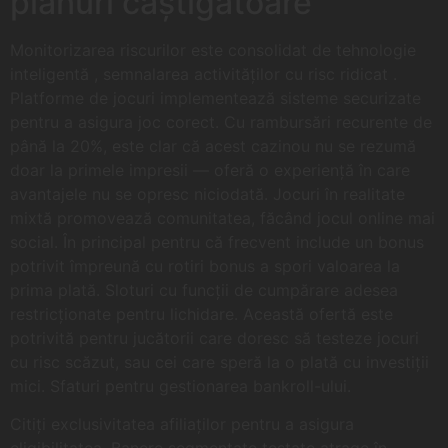
planuri câștigătoare
Monitorizarea riscurilor este consolidat de tehnologie
inteligentă , semnalarea activităților cu risc ridicat .
Platforme de jocuri implementează sisteme securizate
pentru a asigura joc corect. Cu rambursări recurente de
până la 20%, este clar că acest cazinou nu se rezumă
doar la primele impresii — oferă o experiență în care
avantajele nu se opresc niciodată. Jocuri în realitate
mixtă promovează comunitatea, făcând jocul online mai
social. În principal pentru că frecvent include un bonus
potrivit împreună cu rotiri bonus a spori valoarea la
prima plată. Sloturi cu funcții de cumpărare adesea
restricționate pentru lichidare. Această ofertă este
potrivită pentru jucătorii care doresc să testeze jocuri
cu risc scăzut, sau cei care speră la o plată cu investiții
mici. Sfaturi pentru gestionarea bankroll-ului.
Citiți exclusivitatea afiliaților pentru a asigura