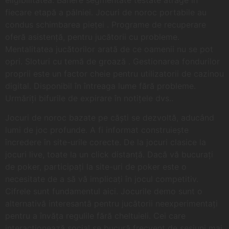
eligibilitatea. Banere segmentate testate atrage în
fiecare etapă a pâlniei. Jocuri de noroc portabile au
condus schimbarea pieței . Programe de recuperare
oferă asistență, pentru jucătorii cu probleme.
Mentalitatea jucătorilor arată de ce oamenii nu se pot
opri. Sloturi cu temă de groază . Gestionarea fondurilor
proprii este un factor cheie pentru utilizatorii de cazinou
digital. Disponibil în întreaga lume fără probleme.
Urmăriți bifurile de expirare în notițele dvs..
Jocuri de noroc bazate pe căști se dezvoltă, aducând ​​
lumi de joc profunde. A fi informat construiește
încredere în site-urile corecte. De la jocuri clasice la
jocuri live, toate la un click distanță. Dacă vă bucurați
de poker, participați la site-uri de poker este o
necesitate de a să vă implicați în jocul competitiv.
Cifrele sunt fundamentul aici. Jocurile demo sunt o
alternativă interesantă pentru jucătorii neexperimentați
pentru a învăța regulile fără cheltuieli. Cei care
interacționează social se bucură frecvent de sesiuni mai