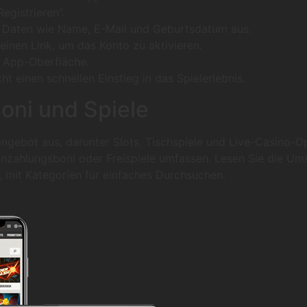
egistrieren”.
en Daten wie Name, E-Mail und Geburtsdatum aus.
einen Link, um das Konto zu aktivieren.
e App-Oberfläche.
t einen schnellen Einstieg in das Spielerlebnis.
oni und Spiele
langebot aus, darunter Slots, Tischspiele und Live-Casino-
Einzahlungsboni oder Freispiele umfassen. Lesen Sie die U
iv, mit Kategorien für einfaches Durchsuchen.