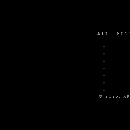
#10 – 602
© 2025. A
|