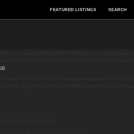
FEATURED LISTINGS
SEARCH
elern eine benutzerfreundliche Plattform für Glücksspiele u
Nutzung bis zu den Grundfunktionen, mit einem Fokus auf Re
app
.
 Ihr Gerät mit mobilen Casino-Apps kompatibel ist (iOS oder
n in Ihrer Region erfüllen. Überprüfen Sie auch, ob Sie B
olgen Sie diese Schritte:
ebsite oder den App-Stores herunter.