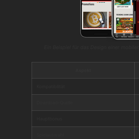
Ein Beispiel für das Design einer mobil
Aspekt
Kompatibilität
Download-Quelle
Hauptbonus
Spielauswahl