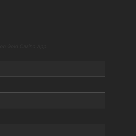
ukon Gold Casino App.