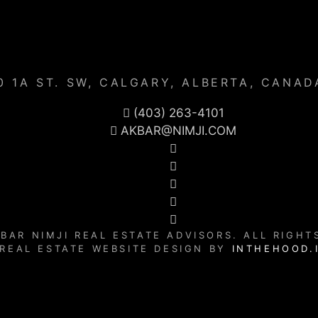
0 1A ST. SW, CALGARY, ALBERTA, CANA
(403) 263-4101
AKBAR@NIMJI.COM
KBAR NIMJI REAL ESTATE ADVISORS. ALL RIGHT
 REAL ESTATE WEBSITE DESIGN BY
INTHEHOOD.