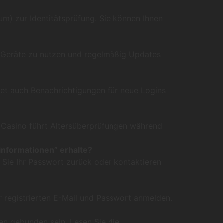
m) zur Identitätsprüfung. Sie können Ihnen
en Geräte zu nutzen und regelmäßig Updates
tet auch Benachrichtigungen für neue Logins
s Casino führt Altersüberprüfungen während
informationen” erhalte?
n Sie Ihr Passwort zurück oder kontaktieren
r registrierten E-Mail und Passwort anmelden.
en gebunden sein. Lesen Sie die