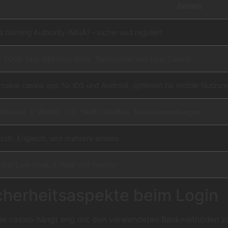
Details
a Gaming Authority (MGA) – sicher und reguliert
 1.000 Titel, inklusive Slots, Tischspiele und Live-Casino
maker casino app für iOS und Android, optimiert für mobile Nutzun
itkarten, E-Wallets (z.B. Skrill, Neteller), Banküberweisungen
sch, Englisch, und mehrere andere
 per Live-Chat, E-Mail und Telefon
herheitsaspekte beim Login
line casino hängt eng mit den verwendeten Bankmethoden z