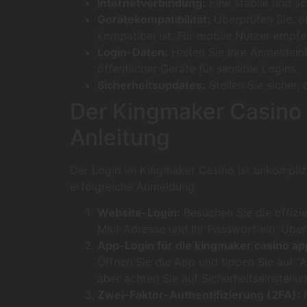
Internetverbindung:
Eine stabile und s
Gerätekompatibilität:
Überprüfen Sie, o
kompatibel ist. Für mobile Nutzer empfe
Login-Daten:
Halten Sie Ihre Anmeldein
öffentlicher Geräte für sensible Logins.
Sicherheitsupdates:
Stellen Sie sicher,
Der Kingmaker Casino L
Anleitung
Der Login im Kingmaker Casino ist unkomplizi
erfolgreiche Anmeldung.
Website-Login:
Besuchen Sie die offizie
Mail-Adresse und Ihr Passwort ein. Überp
App-Login für die kingmaker casino ap
Öffnen Sie die App und tippen Sie auf “A
aber achten Sie auf Sicherheitseinstellu
Zwei-Faktor-Authentifizierung (2FA):
F