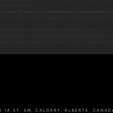
öße zu vermeiden.
ne casino für Spieler aus Deutschland uneingeschränkt ve
en Alters- und Lizenzanforderungen erfüllen. Beachten Sie 
n tiefgehenden Einblick in den Kingmaker Casino Login, vo
 die Mathematik verstehen und Troubleshooting-Maßnahmen 
ießen. Denken Sie daran, stets die offiziellen Kanäle zu n
0 1A ST. SW, CALGARY, ALBERTA, CANA