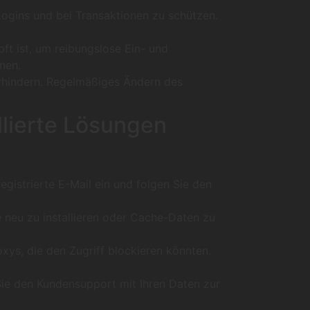
ogins und bei Transaktionen zu schützen.
ft ist, um reibungslose Ein- und
nen.
erhindern. Regelmäßiges Ändern des
llierte Lösungen
egistrierte E-Mail ein und folgen Sie den
e neu zu installieren oder Cache-Daten zu
xys, die den Zugriff blockieren könnten.
Sie den Kundensupport mit Ihren Daten zur