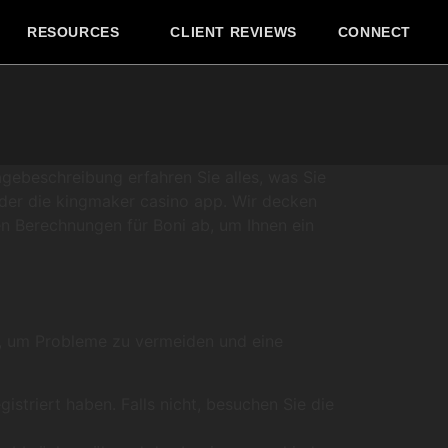
RESOURCES
CLIENT REVIEWS
CONNECT
nlagebeschreibung erfahren Sie alles, was Sie
oder die kingmaker casino app. Wir decken
n Berechnungen für Boni ab, um Ihnen ein
n, um Probleme zu vermeiden und eine
istriert haben. Falls nicht, besuchen Sie die