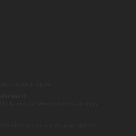
larheiten auszuräumen.
eifen kann?
erung kann einige Minuten dauern, abhängig
risiken zu minimieren. Versuche, sich auf