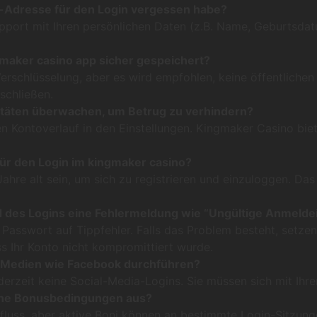
l-Adresse für den Login vergessen habe?
port mit Ihren persönlichen Daten (z.B. Name, Geburtsdatu
gmaker casino app sicher gespeichert?
Verschlüsselung, aber es wird empfohlen, keine öffentlich
schließen.
vitäten überwachen, um Betrug zu verhindern?
n Kontoverlauf in den Einstellungen. Kingmaker Casino bie
ür den Login im kingmaker casino?
ahre alt sein, um sich zu registrieren und einzuloggen. Da
d des Logins eine Fehlermeldung wie “Ungültige Anmelde
 Passwort auf Tippfehler. Falls das Problem besteht, setze
ss Ihr Konto nicht kompromittiert wurde.
le Medien wie Facebook durchführen?
erzeit keine Social-Media-Logins. Sie müssen sich mit Ihre
eine Bonusbedingungen aus?
nfluss, aber aktive Boni können an bestimmte Login-Sitzung