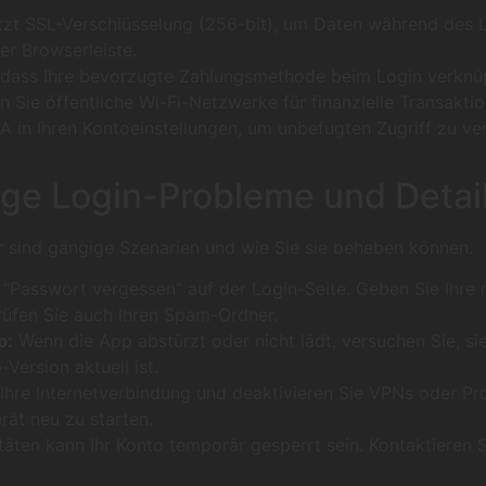
t SSL-Verschlüsselung (256-bit), um Daten während des L
er Browserleiste.
, dass Ihre bevorzugte Zahlungsmethode beim Login verknüp
Sie öffentliche Wi-Fi-Netzwerke für finanzielle Transaktio
FA in Ihren Kontoeinstellungen, um unbefugten Zugriff zu v
ige Login-Probleme und Detai
r sind gängige Szenarien und wie Sie sie beheben können.
 “Passwort vergessen” auf der Login-Seite. Geben Sie Ihre r
üfen Sie auch Ihren Spam-Ordner.
p:
Wenn die App abstürzt oder nicht lädt, versuchen Sie, si
-Version aktuell ist.
Ihre Internetverbindung und deaktivieren Sie VPNs oder Pro
ät neu zu starten.
täten kann Ihr Konto temporär gesperrt sein. Kontaktieren 