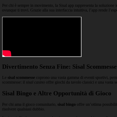
Per chi è sempre in movimento, la Sisal app rappresenta la soluzione id
ovunque ti trovi. Grazie alla sua interfaccia intuitiva, l’app rende l’
Divertimento Senza Fine: Sisal Scommesse
Le
sisal scommesse
coprono una vasta gamma di eventi sportivi, permet
scommesse: il
sisal casino
offre giochi da tavolo classici e una vasta 
Sisal Bingo e Altre Opportunità di Gioco
Per chi ama il gioco comunitario,
sisal bingo
offre un’ottima possibilit
risolvere qualsiasi dubbio.