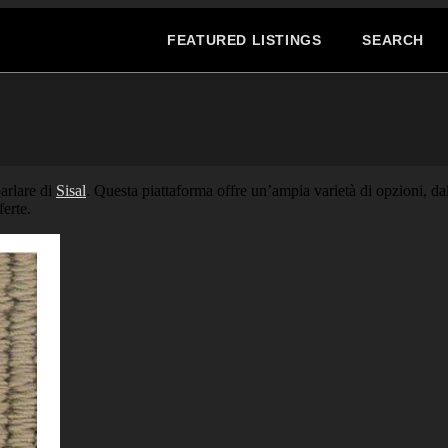
FEATURED LISTINGS
SEARCH
parlare di
Sisal
. Questa piattaforma offre un’ampia varietà di opzioni, 
ferte.