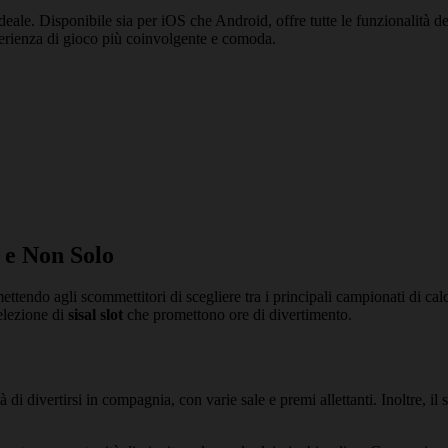
eale. Disponibile sia per iOS che Android, offre tutte le funzionalità de
esperienza di gioco più coinvolgente e comoda.
 e Non Solo
tendo agli scommettitori di scegliere tra i principali campionati di cal
selezione di
sisal slot
che promettono ore di divertimento.
à di divertirsi in compagnia, con varie sale e premi allettanti. Inoltre, il 