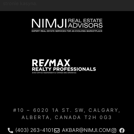
stronie kasyna.
#10 – 6020 1A ST. SW, CALGARY,
ALBERTA, CANADA T2H 0G3
(403) 263-4101
AKBAR@NIMJI.COM