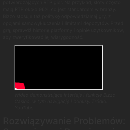
potwierdzających RTP gier. Na przykład, sloty często
mają RTP około 96%, co jest standardem w branży.
Bizzo stosuje też politykę odpowiedzialnej gry, z
opcjami samowykluczenia i limitami depozytów. Przed
grą, sprawdź historię platformy i opinie użytkowników,
aby zweryfikować jej wiarygodność.
Wideo demonstrujące interfejs i funkcje Bizzo
Casino, w tym nawigację i bonusy. Źródło:
YouTube.
Rozwiązywanie Problemów: