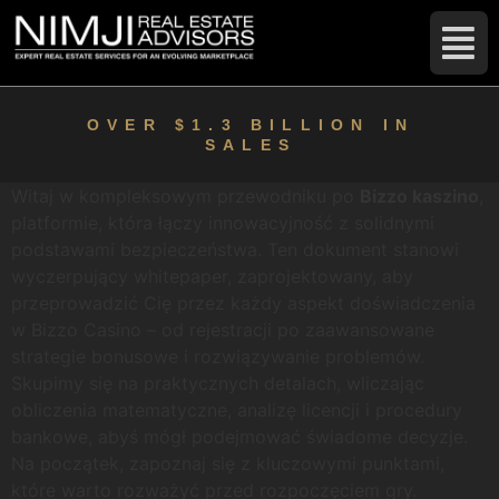
OVER $1.3 BILLION IN
SALES
Witaj w kompleksowym przewodniku po
Bizzo kaszino
,
platformie, która łączy innowacyjność z solidnymi
podstawami bezpieczeństwa. Ten dokument stanowi
wyczerpujący whitepaper, zaprojektowany, aby
przeprowadzić Cię przez każdy aspekt doświadczenia
w Bizzo Casino – od rejestracji po zaawansowane
strategie bonusowe i rozwiązywanie problemów.
Skupimy się na praktycznych detalach, wliczając
obliczenia matematyczne, analizę licencji i procedury
bankowe, abyś mógł podejmować świadome decyzje.
Na początek, zapoznaj się z kluczowymi punktami,
które warto rozważyć przed rozpoczęciem gry.