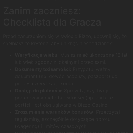
Zanim zaczniesz:
Checklista dla Gracza
Przed zanurzeniem się w świecie Bizzo, upewnij się, że
spełniasz te kryteria, aby uniknąć niespodzianek:
Weryfikacja wieku:
Musisz mieć ukończone 18 lat
lub wiek zgodny z lokalnymi przepisami.
Dokumenty tożsamości:
Przygotuj ważny
dokument (np. dowód osobisty, paszport) do
procesu weryfikacji konta.
Dostęp do płatności:
Sprawdź, czy Twoja
preferowana metoda płatności (np. karta, e-
portfel) jest obsługiwana w Bizzo Casino.
Zrozumienie warunków bonusów:
Przeczytaj
regulaminy, szczególnie dotyczące obrotu
(wagering) i limitów czasowych.