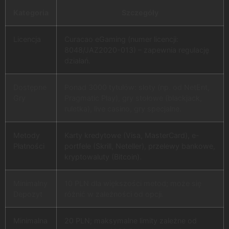
Kategoria
Szczegóły
Licencja
Curacao eGaming (numer licencji:
8048/JAZ2020-013) – zapewnia regulację
działań.
Dostępne
Ponad 3000 tytułów: sloty (np. od NetEnt,
Gry
Pragmatic Play), gry stołowe (blackjack,
ruletka), live casino, gry specjalne.
Metody
Karty kredytowe (Visa, MasterCard), e-
Płatności
portfele (Skrill, Neteller), przelewy bankowe,
kryptowaluty (Bitcoin).
Minimalny
10 PLN dla większości metod; może się
Depozyt
różnić w zależności od opcji.
Minimalna
20 PLN; maksymalne limity zależne od