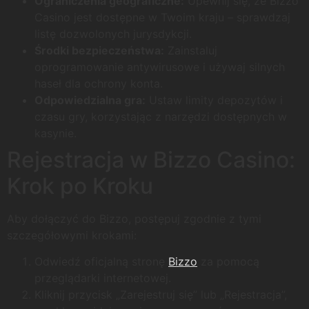
Ograniczenia geograficzne:
Upewnij się, że Bizzo
Casino jest dostępne w Twoim kraju – sprawdzaj
listę dozwolonych jurysdykcji.
Środki bezpieczeństwa:
Zainstaluj
oprogramowanie antywirusowe i używaj silnych
haseł dla ochrony konta.
Odpowiedzialna gra:
Ustaw limity depozytów i
czasu gry, korzystając z narzędzi dostępnych w
kasynie.
Rejestracja w Bizzo Casino:
Krok po Kroku
Aby dołączyć do Bizzo, postępuj zgodnie z tymi
szczegółowymi krokami:
Odwiedź oficjalną stronę
Bizzo
za pomocą
przeglądarki internetowej.
Kliknij przycisk „Zarejestruj się” lub „Rejestracja”,