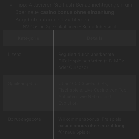
Tipp: Aktivieren Sie Push-Benachrichtigungen, um
über neue
casino bonus ohne einzahlung
Angebote informiert zu bleiben.
NV Casino Spezifikationen – Schnellübersicht
Kategorie
Details
Lizenz
Reguliert durch anerkannte
Glücksspielbehörden (z.B. MGA
oder Curacao)
Spieleangebot
Über 1000 Spiele: Slots,
Tischspiele, Live Casino von Top-
Anbietern wie NetEnt und
Evolution
Bonusangebote
Willkommensbonus, Freispiele,
casino bonus ohne einzahlung
für neue Spieler