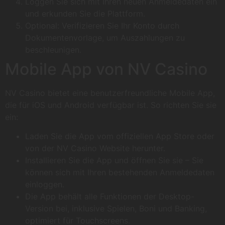
Loggen Sie sich mit Ihren neuen Anmeldedaten ein
und erkunden Sie die Plattform.
Optional: Verifizieren Sie Ihr Konto durch
Dokumentenvorlage, um Auszahlungen zu
beschleunigen.
Mobile App von NV Casino
NV Casino bietet eine benutzerfreundliche Mobile App,
die für iOS und Android verfügbar ist. So richten Sie sie
ein:
Laden Sie die App vom offiziellen App Store oder
von der NV Casino Website herunter.
Installieren Sie die App und öffnen Sie sie – Sie
können sich mit Ihren bestehenden Anmeldedaten
einloggen.
Die App behält alle Funktionen der Desktop-
Version bei, inklusive Spielen, Boni und Banking,
optimiert für Touchscreens.