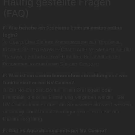
Häufig gestellte Fragen
(FAQ)
F: Wie behebe ich Probleme beim
nv casino online
login
?
A: Überprüfen Sie Ihre Anmeldedaten auf Tippfehler,
löschen Sie den Browser-Cache oder verwenden Sie die
“Passwort zurücksetzen”-Funktion. Bei anhaltenden
Problemen, kontaktieren Sie den Support.
F: Was ist ein
casino bonus ohne einzahlung
und wie
funktioniert er bei NV Casino?
A: Ein No-Deposit-Bonus ist ein Gratisgeld oder
Freispiele, die ohne Einzahlung vergeben werden. Bei
NV Casino kann er über die Bonusseite aktiviert werden,
unterliegt aber Umsatzbedingungen – lesen Sie die
Details sorgfältig.
F: Gibt es Auszahlungslimits bei NV Casino?