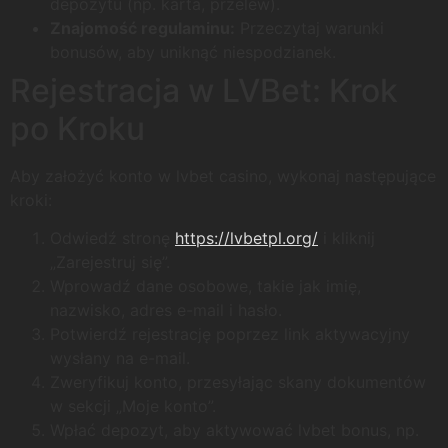
depozytu (np. karta, przelew).
Znajomość regulaminu:
Przeczytaj warunki
bonusów, aby uniknąć niespodzianek.
Rejestracja w LVBet: Krok
po Kroku
Aby założyć konto w lvbet casino, wykonaj następujące
kroki:
Odwiedź stronę
https://lvbetpl.org/
i kliknij
„Zarejestruj się”.
Wprowadź dane osobowe, takie jak imię,
nazwisko, adres e-mail i hasło.
Potwierdź rejestrację poprzez link aktywacyjny
wysłany na e-mail.
Zweryfikuj konto, przesyłając skany dokumentów
w sekcji „Moje konto”.
Wpłać depozyt, aby aktywować lvbet bonus, np.