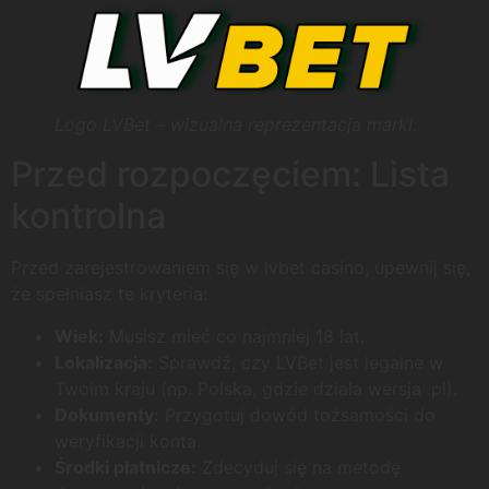
Logo LVBet – wizualna reprezentacja marki.
Przed rozpoczęciem: Lista
kontrolna
Przed zarejestrowaniem się w lvbet casino, upewnij się,
że spełniasz te kryteria:
Wiek:
Musisz mieć co najmniej 18 lat.
Lokalizacja:
Sprawdź, czy LVBet jest legalne w
Twoim kraju (np. Polska, gdzie działa wersja .pl).
Dokumenty:
Przygotuj dowód tożsamości do
weryfikacji konta.
Środki płatnicze:
Zdecyduj się na metodę