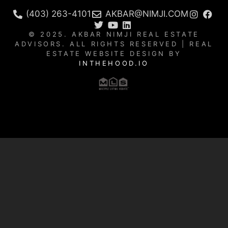
(403) 263-4101
AKBAR@NIMJI.COM
© 2025. AKBAR NIMJI REAL ESTATE
ADVISORS. ALL RIGHTS RESERVED | REAL
ESTATE WEBSITE DESIGN BY
INTHEHOOD.IO