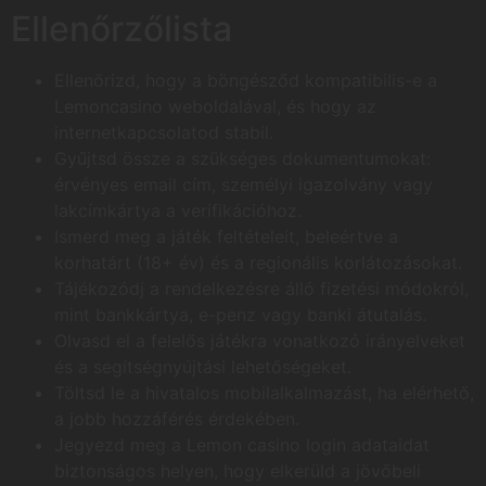
Ellenőrzőlista
Ellenőrizd, hogy a böngésződ kompatibilis-e a
Lemoncasino weboldalával, és hogy az
internetkapcsolatod stabil.
Gyűjtsd össze a szükséges dokumentumokat:
érvényes email cím, személyi igazolvány vagy
lakcímkártya a verifikációhoz.
Ismerd meg a játék feltételeit, beleértve a
korhatárt (18+ év) és a regionális korlátozásokat.
Tájékozódj a rendelkezésre álló fizetési módokról,
mint bankkártya, e-penz vagy banki átutalás.
Olvasd el a felelős játékra vonatkozó irányelveket
és a segítségnyújtási lehetőségeket.
Töltsd le a hivatalos mobilalkalmazást, ha elérhető,
a jobb hozzáférés érdekében.
Jegyezd meg a Lemon casino login adataidat
biztonságos helyen, hogy elkerüld a jövőbeli