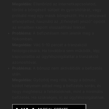
Megoldás:
Ellenőrizd az internetkapcsolatod,
töröld a böngésző sütijeit és gyorsítótárát, vagy
próbáld meg egy másik böngészőt. Ha a jelszavad
elfelejtetted, használd az „Elfelejtett jelszó” opciót
az emailben kapott visszaállítási linkkel.
Probléma:
A befizetésem nem jelenik meg a
fiókomban.
Megoldás:
Várj 5-10 percet a tranzakció
feldolgozására. Ha továbbra sem működik, lépj
kapcsolatba az ügyfélszolgálattal a tranzakció
azonosítóval.
Probléma:
A bónusz nem aktiválódik a befizetés
után.
Megoldás:
Győződj meg róla, hogy a bónusz
kódot helyesen adtad meg a befizetés során, és
hogy megfelelsz a feltételeknek, mint a minimális
befizetés. Ha szükséges, írj az ügyfélszolgálatnak.