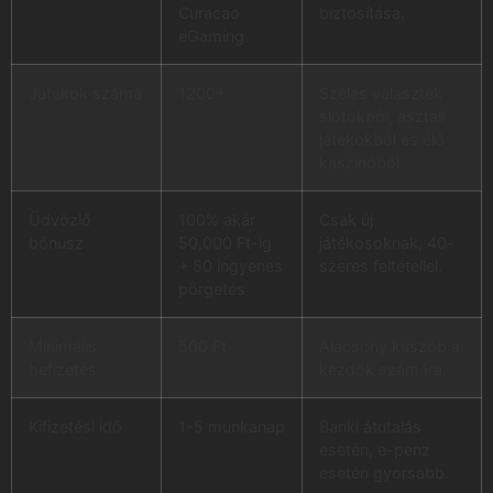
Curacao
biztosítása.
eGaming
Játékok száma
1200+
Széles választék
slotokból, asztali
játékokból és élő
kaszinóból.
Üdvözlő
100% akár
Csak új
bónusz
50,000 Ft-ig
játékosoknak, 40-
+ 50 ingyenes
szeres feltétellel.
pörgetés
Minimális
500 Ft
Alacsony küszöb a
befizetés
kezdők számára.
Kifizetési idő
1-5 munkanap
Banki átutalás
esetén, e-penz
esetén gyorsabb.