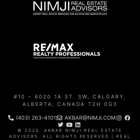
#10 – 6020 1A ST. SW, CALGARY,
ALBERTA, CANADA T2H 0G3
(403) 263-4101
AKBAR@NIMJI.COM
© 2025. AKBAR NIMJI REAL ESTATE
ADVISORS. ALL RIGHTS RESERVED | REAL