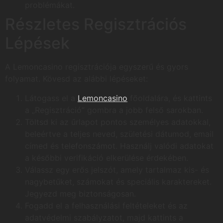
problémákat.
Részletes Regisztrációs
Lépések
A Lemoncasino regisztrációja egyszerű és gyors
folyamat. Kövesd az alábbi lépéseket:
Látogass el a
Lemoncasino
főoldalára, és kattints
a „Regisztráció” gombra a jobb felső sarokban.
Töltsd ki az űrlapot pontos személyes adatokkal,
beleértve a teljes neved, születési dátumod, email
címed és telefonszámot. Használj valódi adatokat
a későbbi verifikáció elkerülése érdekében.
Válassz egy erős jelszót, amely tartalmaz kis- és
nagybetűket, számokat és speciális karaktereket.
Jegyezd meg biztonságosan.
Fogadd el a felhasználási feltételeket és az
adatvédelmi szabályzatot, majd kattints a