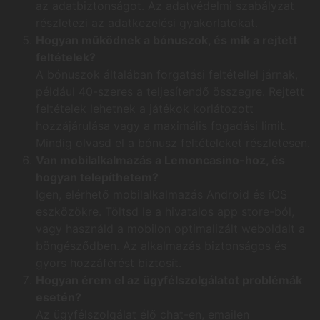
az adatbiztonságot. Az adatvédelmi szabályzat
részletezi az adatkezelési gyakorlatokat.
Hogyan működnek a bónuszok, és mik a rejtett
feltételek?
A bónuszok általában forgatási feltétellel járnak,
például 40-szeres a teljesítendő összegre. Rejtett
feltételek lehetnek a játékok korlátozott
hozzájárulása vagy a maximális fogadási limit.
Mindig olvasd el a bónusz feltételeket részletesen.
Van mobilalkalmazás a Lemoncasino-hoz, és
hogyan telepíthetem?
Igen, elérhető mobilalkalmazás Android és iOS
eszközökre. Töltsd le a hivatalos app store-ból,
vagy használd a mobilon optimalizált weboldalt a
böngésződben. Az alkalmazás biztonságos és
gyors hozzáférést biztosít.
Hogyan érem el az ügyfélszolgálatot problémák
esetén?
Az ügyfélszolgálat élő chat-en, emailen