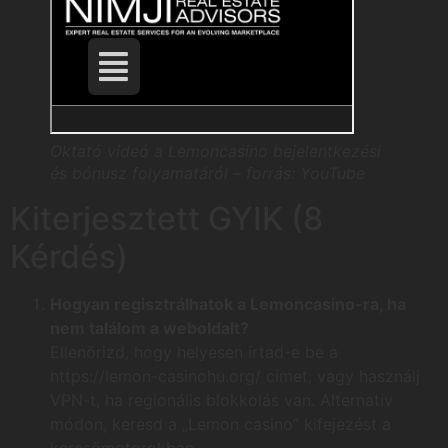
Oktató videó a Lemoncasino bejelentkezési
és bónusz folyamatáról – forrás: YouTube
Kiterjesztett GYIK (8
Kérdés)
Hogyan regisztrálhatok a Lemoncasino-ra, ha
nem találom a weboldalt?
Ellenőrizd, hogy helyesen írtad-e be a
https://lemon-casinohu.org/ címet, vagy használj
VPN-t, ha regionális blokkolás van. Alternatív
módon, keresd a „Lemon casino” kifejezést a