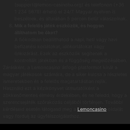
(support@lemon-casinohu.org) és telefonon (+36
1 234 5678) érhető el 24/7. Magyar nyelven is
beszélnek, és általában 5 percen belül válaszolnak.
Mik a felelős játék eszközök, és hogyan
állíthatom be őket?
A fiókodban beállíthatod a napi, heti vagy havi
befizetési korlátokat, időkorlátokat vagy
önkizárást. Ezek az eszközök segítenek a
kontrollált játékban és a függőség megelőzésében.
Zárásként, a Lemoncasino átfogó platformot kínál a
magyar játékosok számára, de a siker kulcsa a részletes
ismeretekben és a felelős magatartásban rejlik.
Használd ezt a kézikönyvet útmutatóként a
zökkenőmentes élmény érdekében, és ne feledd, hogy a
szerencsejáték szórakozás céljából történjen. További
kérdéseid esetén látogasd meg a
Lemoncasino
oldalát
vagy fordulj az ügyfélszolgálathoz.