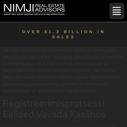
OVER $1.3 BILLION IN
SALES
Vavada casino on turul hinnatud platform, pakkudes
mängijatele laia valikut mänge ja ahvatlevaid boonuseid.
Uue mängijana võib platvormide mitmekesisus ja
registreerimisprotsess tunduda keeruline. See juhend
aitab teil samm-sammult mõista, kuidas Vavada online
kasiinos registreerida ning millised on vältimatud
teadaolekud, et saada parim mänguelamus.
Registreerimisprotsessi
Eelised Vavada Kasiinos