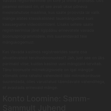
Vavada registreerimine on kiire ja lihtne protsess. Üks
peamisi eeliseid on, et see avab ukse põneva
meelelahutuse maailma, kus saate proovida lai valik
mänge alates klassikalistest lauamängudest kuni
kaasaegsete videoslottideni. Lisaks sellele saate
registreerimise järel ligipääsu erinevatele vavada
boonusprogrammidele, mis suurendavad teie
mängukogemust.
Kas Vavada kasiinos registreerides saate osa
ahvatlevatest tervitusboonustest? Jah, just see on üks
parimaid viise, kuidas kasiino uusi mängijaid tervitab.
Tänu boonuste mitmekülgsusele on igal mängijal
võimalik oma rahalisi vahendeid läbi mitmekordsuse
suurendada, olles varustatud täiendavate vahenditega,
et avastada erinevaid mänge.
Konto Loomine: Samm-
Sammult Juhend