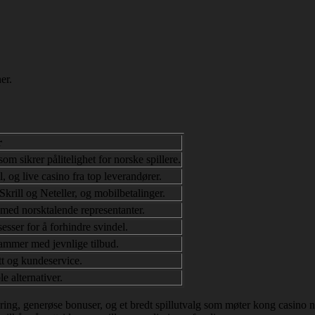
er.
r
 sikrer pålitelighet for norske spillere.
l, og live casino fra top leverandører.
rill og Neteller, og mobilbetalinger.
n, med norsktalende representanter.
sser for å forhindre svindel.
rammer med jevnlige tilbud.
itt og kundeservice.
e alternativer.
rering, generøse bonuser, og et bredt spillutvalg som møter kong casino