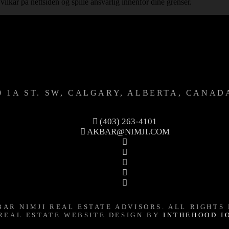
vilkår på nettsiden og spille ansvarlig innenfor dine grenser.
20 1A ST. SW, CALGARY, ALBERTA, CANAD
(403) 263-4101
AKBAR@NIMJI.COM
BAR NIMJI REAL ESTATE ADVISORS. ALL RIGHTS
REAL ESTATE WEBSITE DESIGN BY
INTHEHOOD.I