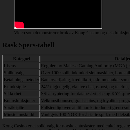
Video som demonstrerer bruk av Kong Casino og dets funksjon
Rask Specs-tabell
Kategori
Detalje
Lisens
Regulert av Maltese Gaming Authority (MGA), som
Spillutvalg
Over 1000 spill, inkludert slottmaskiner, bordspil
Betalmingsmetoder
Bankoverføring, kredittkort, e-lommebøker som Sk
Kundestøtte
24/7 tilgjengelig via live chat, e-post, og telefo
Sikkerhet
SSL-kryptering for databeskyttelse og KYC-prose
Bonusfunksjoner
Velkomstbonuser, gratis spins, og loyalitetsprog
Språkstøtte
Fullstendig oversatt til norsk, inkludert grensesn
Minste innskudd
Vanligvis 100 NOK for å starte spill, med fleksibl
Kong Casino er et solid valg for norske entusiaster, med enkel regist