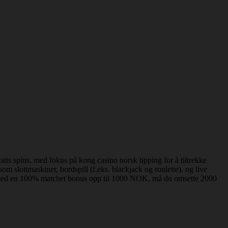
tis spins, med fokus på kong casino norsk tipping for å tiltrekke
m slottmaskiner, bordspill (f.eks. blackjack og roulette), og live
l, med en 100% matchet bonus opp til 1000 NOK, må du omsette 2000