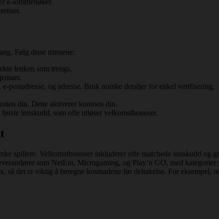
ler e-lommebøker.
renser.
ang. Følg disse trinnene:
rekte lenken som trengs.
jemaet.
 e-postadresse, og adresse. Bruk norske detaljer for enkel verifisering.
osten din. Dette aktiverer kontoen din.
itt første innskudd, som ofte utløser velkomstbonuser.
t
ske spillere. Velkomstbonuser inkluderer ofte matchede innskudd og gra
e leverandører som NetEnt, Microgaming, og Play’n GO, med kategorier so
0x, så det er viktig å beregne kostnadene før deltakelse. For eksempe