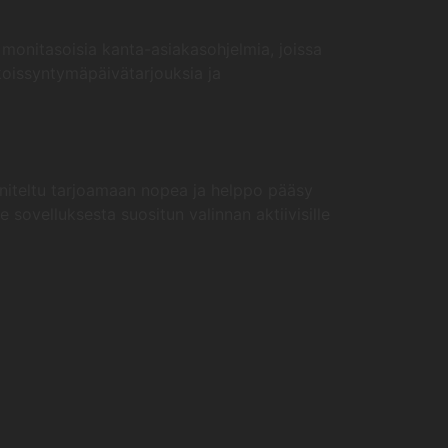
 monitasoisia kanta-asiakasohjelmia, joissa
koissyntymäpäivätarjouksia ja
unniteltu tarjoamaan nopea ja helppo pääsy
 sovelluksesta suositun valinnan aktiivisille