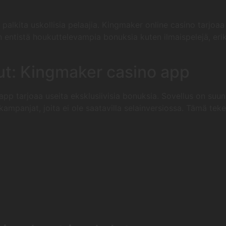
alkita uskollisia pelaajia. Kingmaker online casino tarjoaa
 entistä houkuttelevampia bonuksia kuten ilmaispelejä, eri
ut: Kingmaker casino app
o app tarjoaa useita eksklusiivisia bonuksia. Sovellus on su
ampanjat, joita ei ole saatavilla selainversiossa. Tämä tekee