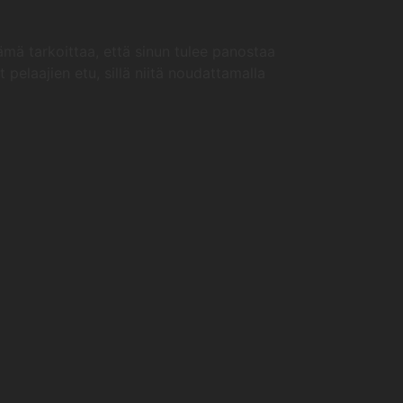
 Tämä tarkoittaa, että sinun tulee panostaa
 pelaajien etu, sillä niitä noudattamalla