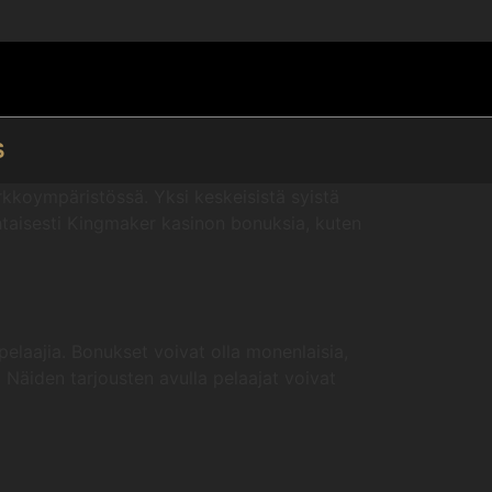
S
erkkoympäristössä. Yksi keskeisistä syistä
htaisesti Kingmaker kasinon bonuksia, kuten
elaajia. Bonukset voivat olla monenlaisia,
. Näiden tarjousten avulla pelaajat voivat