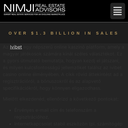
OVER $1.3 BILLION IN SALES
Az
Ivibet
egy népszerű online kaszinó platform, amely a
magyar játékosok számára kínál széles választékot. Ez
a gyors útmutató bemutatja, hogyan kezdj el játszani,
és milyen kulcsfontosságú jellemzőket találsz az ivibet
casino online élményében. A cikk rövid áttekintést ad a
regisztrációról, a bónuszokról és az alapvető
specifikációkról, hogy könnyen eligazodhass.
Mielőtt elkezdenéd, ellenőrizd a következő pontokat:
Érvényes e-mail cím és telefonszám a
regisztrációhoz.
Internetkapcsolat stabil eszközön (pl. számítógép