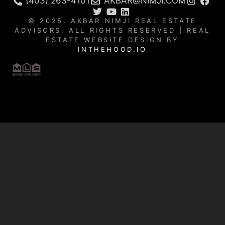
(403) 263-4101
AKBAR@NIMJI.COM
© 2025. AKBAR NIMJI REAL ESTATE
ADVISORS. ALL RIGHTS RESERVED | REAL
ESTATE WEBSITE DESIGN BY
INTHEHOOD.IO