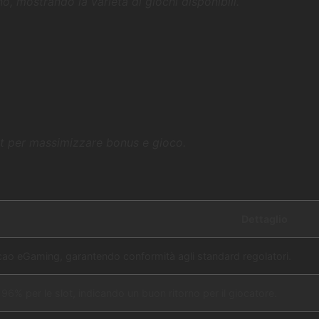
, mostrando la varietà di giochi disponibili.
et per massimizzare bonus e gioco.
Dettaglio
ao eGaming, garantendo conformità agli standard regolatori.
 96% per le slot, indicando un buon ritorno per il giocatore.