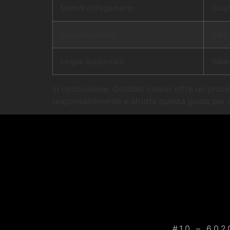
Metodi di Pagamento
Visa/
Supporto Clienti
24/7 
Lingue Supportate
Itali
In conclusione, Goldbet casino offre un proce
responsabilmente e sfrutta questa guida per ini
#10 – 602