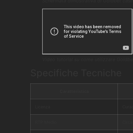
Schermata dimostrativa di Goldbet casino
Video tutorial su come utilizzare Goldb
Specifiche Tecniche
Caratteristica
Licenza
Curac
RTP Medio
Circa