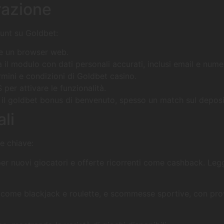
razione
ount su Goldbet:
ite un browser web.
a il modulo con dati personali accurati, inclusi email e nume
mini e condizioni di Goldbet casino.
per attivare le funzionalità.
 il goldbet bonus di benvenuto, spesso un match sul deposito
ali
e chiave:
r nuovi giocatori e offerte ricorrenti come cashback. Leggi
o come blackjack e roulette, e scommesse sportive, con provi