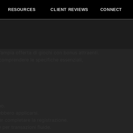
RESOURCES
CLIENT REVIEWS
CONNECT
ampia offerta di giochi con bonus attraenti.
 comprendere le specifiche essenziali,
no.
ebbero applicarsi.
r completare la registrazione.
 per transazioni fluide.