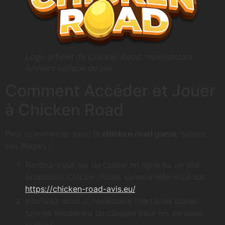
Logo officiel de Chicken Road, représentant
l’univers ludique du jeu.
Comment Accéder et Jouer
à Chicken Road
Pour commencer avec le
chicken road game
, suivez
ces étapes :
Rendez-vous sur un casino en ligne ou un site
proposant Chicken Road, comme référencé sur
https://chicken-road-avis.eu/
.
Inscrivez-vous si nécessaire (certaines plates-
formes requièrent un compte pour les versions