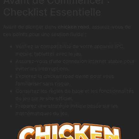
Avant de Commencer :
Checklist Essentielle
Avant de plonger dans
chicken road
, assurez-vous de
ces points pour une session fluide :
Vérifiez la compatibilité de votre appareil (PC,
mobile, tablette) avec le jeu.
Assurez-vous d’une connexion Internet stable pour
éviter les interruptions.
Explorez la
chicken road demo
pour vous
familiariser sans risque.
Consultez les règles de base et les fonctionnalités
du jeu sur le site officiel.
Préparez une stratégie initiale basée sur les
mathématiques du jeu.