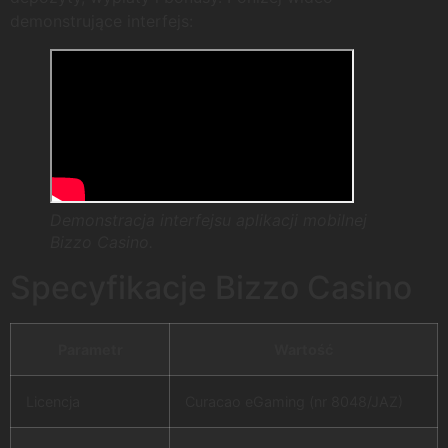
demonstrujące interfejs:
Demonstracja interfejsu aplikacji mobilnej
Bizzo Casino.
Specyfikacje Bizzo Casino
Parametr
Wartość
Licencja
Curacao eGaming (nr 8048/JAZ)