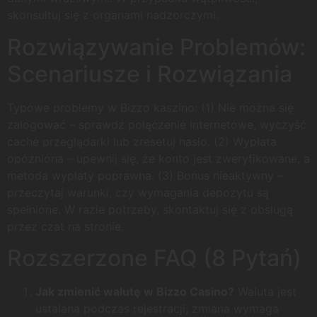
skonsultuj się z organami nadzorczymi.
Rozwiązywanie Problemów:
Scenariusze i Rozwiązania
Typowe problemy w Bizzo kaszino: (1) Nie można się
zalogować – sprawdź połączenie internetowe, wyczyść
cache przeglądarki lub zresetuj hasło. (2) Wypłata
opóźniona – upewnij się, że konto jest zweryfikowane, a
metoda wypłaty poprawna. (3) Bonus nieaktywny –
przeczytaj warunki, czy wymagania depozytu są
spełnione. W razie potrzeby, skontaktuj się z obsługą
przez czat na stronie.
Rozszerzone FAQ (8 Pytań)
Jak zmienić walutę w Bizzo Casino?
Waluta jest
ustalana podczas rejestracji; zmiana wymaga