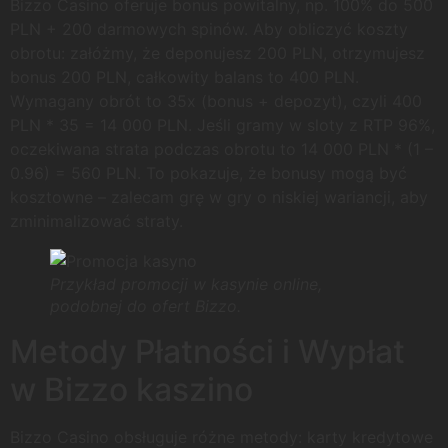
Bizzo Casino oferuje bonus powitalny, np. 100% do 500
PLN + 200 darmowych spinów. Aby obliczyć koszty
obrotu: załóżmy, że deponujesz 200 PLN, otrzymujesz
bonus 200 PLN, całkowity balans to 400 PLN.
Wymagany obrót to 35x (bonus + depozyt), czyli 400
PLN * 35 = 14 000 PLN. Jeśli gramy w sloty z RTP 96%,
oczekiwana strata podczas obrotu to 14 000 PLN * (1 –
0.96) = 560 PLN. To pokazuje, że bonusy mogą być
kosztowne – zalecam grę w gry o niskiej wariancji, aby
zminimalizować straty.
Przykład promocji w kasynie online,
podobnej do ofert Bizzo.
Metody Płatności i Wypłat
w Bizzo kaszino
Bizzo Casino obsługuje różne metody: karty kredytowe