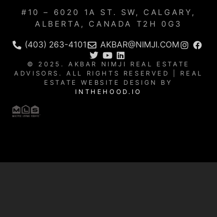
#10 – 6020 1A ST. SW, CALGARY,
ALBERTA, CANADA T2H 0G3
(403) 263-4101
AKBAR@NIMJI.COM
© 2025. AKBAR NIMJI REAL ESTATE
ADVISORS. ALL RIGHTS RESERVED | REAL
ESTATE WEBSITE DESIGN BY
INTHEHOOD.IO