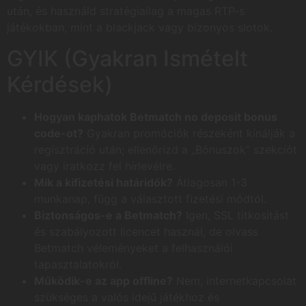
után, és használd stratégiailag a magas RTP-s
játékokban, mint a blackjack vagy bizonyos slotok.
GYIK (Gyakran Ismételt
Kérdések)
Hogyan kaphatok Betmatch no deposit bonus
code-ot?
Gyakran promóciók részeként kínálják a
regisztráció után; ellenőrizd a „Bónuszok” szekciót
vagy iratkozz fel hírlevélre.
Mik a kifizetési határidők?
Átlagosan 1-3
munkanap, függ a választott fizetési módtól.
Biztonságos-e a Betmatch?
Igen, SSL titkosítást
és szabályozott licencet használ, de olvass
Betmatch véleményeket a felhasználói
tapasztalatokról.
Működik-e az app offline?
Nem, internetkapcsolat
szükséges a valós idejű játékhoz és