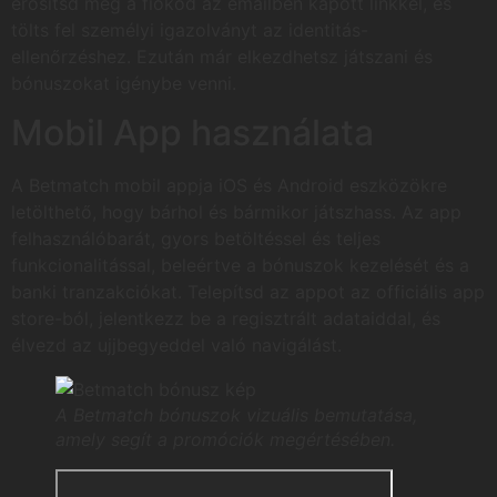
erősítsd meg a fiókod az emailben kapott linkkel, és
tölts fel személyi igazolványt az identitás-
ellenőrzéshez. Ezután már elkezdhetsz játszani és
bónuszokat igénybe venni.
Mobil App használata
A Betmatch mobil appja iOS és Android eszközökre
letölthető, hogy bárhol és bármikor játszhass. Az app
felhasználóbarát, gyors betöltéssel és teljes
funkcionalitással, beleértve a bónuszok kezelését és a
banki tranzakciókat. Telepítsd az appot az officiális app
store-ból, jelentkezz be a regisztrált adataiddal, és
élvezd az ujjbegyeddel való navigálást.
A Betmatch bónuszok vizuális bemutatása,
amely segít a promóciók megértésében.