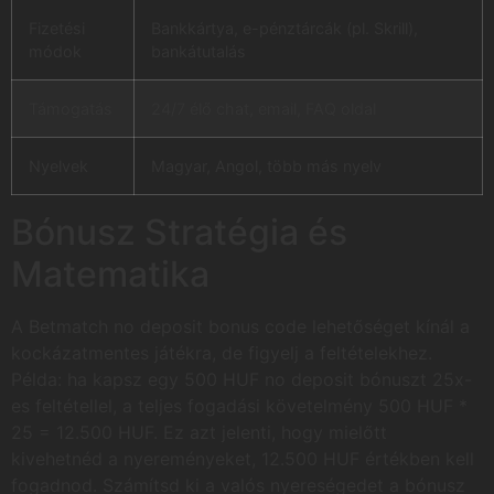
Fizetési
Bankkártya, e-pénztárcák (pl. Skrill),
módok
bankátutalás
Támogatás
24/7 élő chat, email, FAQ oldal
Nyelvek
Magyar, Angol, több más nyelv
Bónusz Stratégia és
Matematika
A Betmatch no deposit bonus code lehetőséget kínál a
kockázatmentes játékra, de figyelj a feltételekhez.
Példa: ha kapsz egy 500 HUF no deposit bónuszt 25x-
es feltétellel, a teljes fogadási követelmény 500 HUF *
25 = 12.500 HUF. Ez azt jelenti, hogy mielőtt
kivehetnéd a nyereményeket, 12.500 HUF értékben kell
fogadnod. Számítsd ki a valós nyereségedet a bónusz