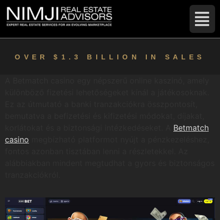
OVER $1.3 BILLION IN SALES
A Betmatch casino egy népszerű online kaszinó, amely
különböző fizetési lehetőségeket kínál a játékosoknak.
Ez az útmutató a banki tranzakciókra összpontosít,
bemutatva a befizetési és kifizetési módokat, díjakat,
korlátokat és a biztonsági intézkedéseket. A
Betmatch
casino
megbízható platformot nyújt a pénzkezeléshez,
fontos azonban tisztában lenni a részletekkel. Az
alábbiakban mindent megtudhat a gyors és biztonságos
tranzakciókról.