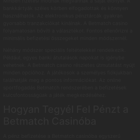
Minden fizetési módnak megvannak a saját előnyei. A
bankkártyák széles körben elfogadottak és könnyen
használhatók. Az elektronikus pénztárcák gyakran
gyorsabb tranzakciókat kínálnak. A Betmatch casino
folyamatosan bővíti a választékot. Fontos ellenőrizni a
minimális befizetési összegeket minden módszernél.
Néhány módszer speciális feltételekkel rendelkezik.
Például, egyes banki átutalások napokat is igénybe
vehetnek. A Betmatch casino részletes útmutatást nyújt
minden opcióhoz. A játékosok a személyes fiókjukban
találhatják meg a pontos információkat. Az online
sportfogadás Betmatch rendszerében a befizetések
kulcsfontosságúak a játék megkezdéséhez.
Hogyan Tegyél Fel Pénzt a
Betmatch Casinóba
A pénz befizetése a Betmatch casinóba egyszerű