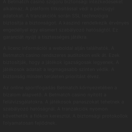
A Betmatch casino szigorú biztonsági intézkedéseket
alkalmaz. A platform titkosítással védi a pénzügyi
adatokat. A tranzakciók során SSL technológia
biztosítja a biztonságot. A kaszinó rendelkezik érvényes
engedéllyel egy elismert szabályozó hatóságtól. Ez
garanciát nyújt a tisztességes játékra.
A licenc információi a weboldal alján találhatók. A
Betmatch casino rendszeres auditokon esik át. Ezek
biztosítják, hogy a játékok igazságosak legyenek. A
játékosok adatait a legmagasabb szinten védik. A
biztonság minden területen prioritást élvez.
Az online sportfogadás Betmatch környezetében a
bizalom alapvető. A Betmatch casino nyitott a
felülvizsgálatokra. A játékosok panaszokat tehetnek a
szabályozó hatóságnál. A tranzakciók nyomon
követhetők a fiókon keresztül. A biztonsági protokollok
folyamatosan fejlődnek.