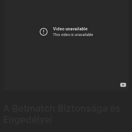
A Betmatch Biztonsága és
Engedélyei