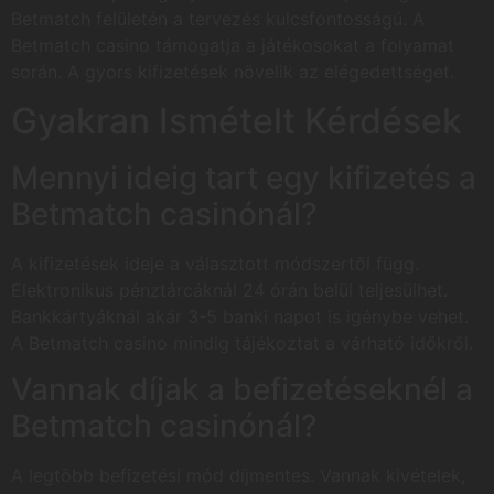
Betmatch felületén a tervezés kulcsfontosságú. A
Betmatch casino támogatja a játékosokat a folyamat
során. A gyors kifizetések növelik az elégedettséget.
Gyakran Ismételt Kérdések
Mennyi ideig tart egy kifizetés a
Betmatch casinónál?
A kifizetések ideje a választott módszertől függ.
Elektronikus pénztárcáknál 24 órán belül teljesülhet.
Bankkártyáknál akár 3-5 banki napot is igénybe vehet.
A Betmatch casino mindig tájékoztat a várható időkről.
Vannak díjak a befizetéseknél a
Betmatch casinónál?
A legtöbb befizetési mód díjmentes. Vannak kivételek,