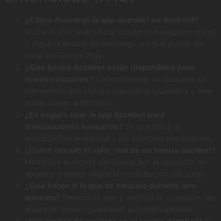
¿Cómo descargo la app daznbet en Android?
Visita el sitio web oficial desde tu navegador móvil
y sigue el enlace de descarga, ya que puede no
estar en Google Play.
¿Qué bonus daznbet están disponibles para
nuevos usuarios?
Generalmente, un paquete de
bienvenida que incluye depósitos igualados y free
spins, sujeto a términos.
¿Es seguro usar la app daznbet para
transacciones bancarias?
Sí, gracias a la
encriptación avanzada y las licencias reguladoras.
¿Cómo calculo el valor real de un bonus daznbet?
Multiplica el monto del bonus por el requisito de
apuesta y ajusta según la contribución del juego.
¿Qué hacer si la app se bloquea durante una
apuesta?
Reinicia la app y verifica tu conexión; las
apuestas suelen guardarse automáticamente.