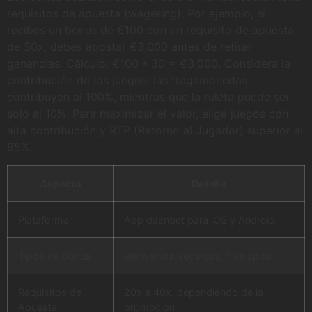
requisitos de apuesta (wagering). Por ejemplo, si
recibes un bonus de €100 con un requisito de apuesta
de 30x, debes apostar €3,000 antes de retirar
ganancias. Cálculo: €100 * 30 = €3,000. Considera la
contribución de los juegos: las tragamonedas
contribuyen al 100%, mientras que la ruleta puede ser
solo al 10%. Para maximizar el valor, elige juegos con
alta contribución y RTP (Retorno al Jugador) superior al
95%.
Aspecto
Detalle
Plataforma
App daznbet para iOS y Android
Tipos de Bonus
Bienvenida, recargas, free spins
Requisitos de
20x a 40x, dependiendo de la
Apuesta
promoción