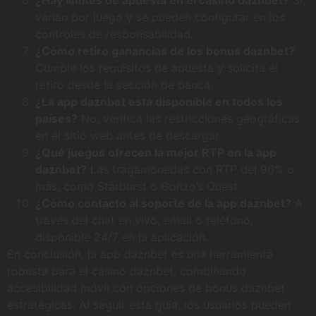
¿Hay límites de apuesta en el casino daznbet?
Sí,
varían por juego y se pueden configurar en los
controles de responsabilidad.
¿Cómo retiro ganancias de los bonus daznbet?
Cumple los requisitos de apuesta y solicita el
retiro desde la sección de banca.
¿La app daznbet está disponible en todos los
países?
No, verifica las restricciones geográficas
en el sitio web antes de descargar.
¿Qué juegos ofrecen la mejor RTP en la app
daznbet?
Las tragamonedas con RTP del 96% o
más, como Starburst o Gonzo’s Quest.
¿Cómo contacto al soporte de la app daznbet?
A
través del chat en vivo, email o teléfono,
disponible 24/7 en la aplicación.
En conclusión, la app daznbet es una herramienta
robusta para el casino daznbet, combinando
accesibilidad móvil con opciones de bonus daznbet
estratégicas. Al seguir esta guía, los usuarios pueden