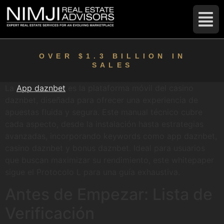
OVER $1.3 BILLION IN
SALES
La
App daznbet
es la plataforma móvil del casino
daznbet, diseñada para ofrecer una experiencia de
apuestas fluida y segura. Este manual técnico cubre
cada aspecto, desde la instalación hasta estrategias
avanzadas, incorporando keywords como app daznbet,
casino daznbet y bonus daznbet. Ideal para usuarios
que buscan maximizar su rendimiento, este whitepaper
sigue el Protocolo L para una guía exhaustiva.
Antes de Empezar: Lista de
Verificación