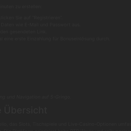
inuten zu erstellen:
licken Sie auf “Registrieren”.
n Daten wie E-Mail und Passwort aus.
 den gesendeten Link.
al eine erste Einzahlung für Bonuseinlösung durch.
ung und Navigation auf 5-Gringo.
e Übersicht
lio, das Slots, Tischspiele und Live-Casino-Optionen umfas