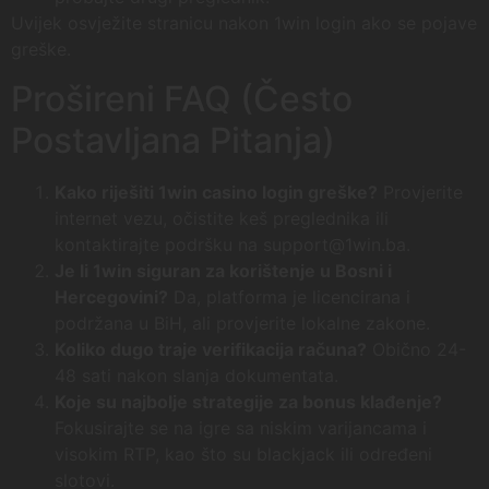
Uvijek osvježite stranicu nakon 1win login ako se pojave
greške.
Prošireni FAQ (Često
Postavljana Pitanja)
Kako riješiti 1win casino login greške?
Provjerite
internet vezu, očistite keš preglednika ili
kontaktirajte podršku na support@1win.ba.
Je li 1win siguran za korištenje u Bosni i
Hercegovini?
Da, platforma je licencirana i
podržana u BiH, ali provjerite lokalne zakone.
Koliko dugo traje verifikacija računa?
Obično 24-
48 sati nakon slanja dokumentata.
Koje su najbolje strategije za bonus klađenje?
Fokusirajte se na igre sa niskim varijancama i
visokim RTP, kao što su blackjack ili određeni
slotovi.