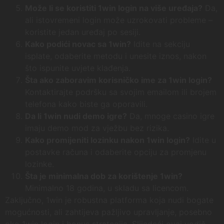
Može li se koristiti 1win login na više uređaja?
Da,
ali istovremeni login može uzrokovati probleme –
koristite jedan uređaj po sesiji.
Kako podići novac sa 1win?
Idite na sekciju
isplate, odaberite metodu i unesite iznos, nakon
što ispunite uvjete klađenja.
Šta ako zaboravim korisničko ime za 1win login?
Kontaktirajte podršku sa svojim emailom ili brojem
telefona kako biste ga oporavili.
Da li 1win nudi demo igre?
Da, mnoge casino igre
imaju demo mod za vježbu bez rizika.
Kako promijeniti lozinku nakon 1win login?
Idite u
postavke računa i odaberite opciju za promjenu
lozinke.
Šta je minimalna dob za korištenje 1win?
Minimalno 18 godina, u skladu sa licencom.
Zaključno, 1win je robustna platforma koja nudi bogate
mogućnosti, ali zahtijeva pažljivo upravljanje, posebno
oko 1win login i bonus strategija. Slijedeći ovaj vodič,