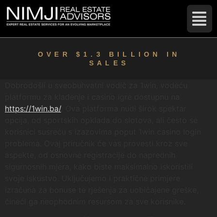
OVER $1.3 BILLION IN
SALES
Dobrodošli u sveobuhvatni vodič za 1win, vodeću
platformu za klađenje i casino igre dostupnu na
https://1win.ba/
. Ova platforma nudi širok spektar
opcija, od sportskih opklada do slotova, ali često se
korisnici susreću s izazovima poput 1win casino login
problema. Ovaj priručnik će vas provesti kroz sve
aspekte, od osnovne registracije do naprednih
sigurnosnih mjera, kako biste maksimalno iskoristili
svoje iskustvo. Uključujemo i praktične primjere
izračuna za bonuse te rješenja za uobičajene greške,
čineći ga neophodnim resursom za sve korisnike.