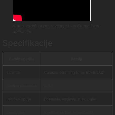
Video vodič za postavljanje i korištenje 1win
aplikacije.
Specifikacije
Karakteristika
Detalji
Licenca
Curaçao eGaming (broj: 8048/JAZ)
Godina osnivanja
2016
Jezičke opcije
Bosanski, engleski, ruski i više
Depozitne
Kreditne kartice, e-novčanici,