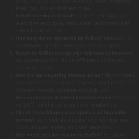
altijd de specifieke voorwaarden, zoals wagering
eisen van 30x en spelrestricties.
Is 0xBet veilig en legaal?
Ja, met een Curacao
licentie en encryptie, maar speel verantwoord en
check lokale wetten.
Hoe lang duren opnames bij 0xBet?
Meestal 1-3
werkdagen, sneller voor e-wallets en crypto.
Kan ik de 0xBet app op mijn telefoon gebruiken?
Ja, download hem via de officiële website voor
iOS en Android.
Wat zijn de wagering eisen precies?
Bijvoorbeeld,
voor een €100 bonus met 30x eis, moet je €3.000
inzetten voordat opnames mogelijk zijn.
Hoe contacteer ik 0xBet klantenservice?
Gebruik
de 24/7 live chat of e-mail voor snelle hulp.
Zijn er beperkingen voor spelers uit bepaalde
landen?
Ja, check de website voor een lijst van
ondersteunde landen, inclusief Nederland.
Hoe werkt het live casino bij 0xBet?
Het biedt