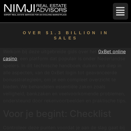
OVER $1.3 BILLION IN
SALES
Welkom bij deze uitgebreide gids over het
0xBet online
casino
, een platform dat populair is onder Nederlandse
spelers. In dit technische handboek duiken we diep in
alle aspecten, van de 0xBet login tot geavanceerde
bonusstrategieën, om je een compleet overzicht te
bieden. We behandelen essentiële zaken zoals
veiligheid, bankzaken en veelvoorkomende problemen,
ondersteund door rekenvoorbeelden en praktische tips.
Voor je begint: Checklist
Controleer deze punten voordat je aan de slag gaat bij